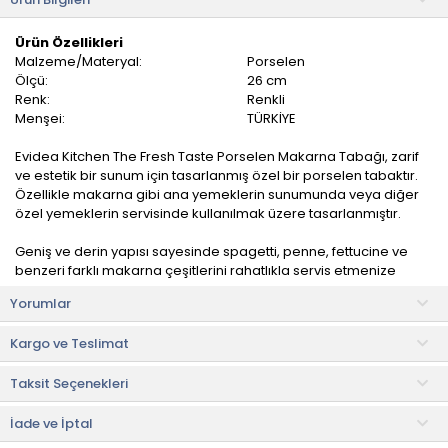
Ürün Özellikleri
Malzeme/Materyal:
Porselen
Ölçü:
26 cm
Renk:
Renkli
Menşei:
TÜRKİYE
Evidea Kitchen The Fresh Taste Porselen Makarna Tabağı, zarif
ve estetik bir sunum için tasarlanmış özel bir porselen tabaktır.
Özellikle makarna gibi ana yemeklerin sunumunda veya diğer
özel yemeklerin servisinde kullanılmak üzere tasarlanmıştır.
Geniş ve derin yapısı sayesinde spagetti, penne, fettucine ve
benzeri farklı makarna çeşitlerini rahatlıkla servis etmenize
olanak tanır. Modern tasarımıyla sofralarınıza estetik bir dokunuş
Yorumlar
katar.
Kargo ve Teslimat
Günlük kullanımın yanı sıra özel davet sofralarında da zarif bir
sunum imkânı sunar.
Taksit Seçenekleri
Kullanım ve Bakım Bilgileri
• Elde yıkanarak temizlenebilir.
İade ve İptal
• Makinede yıkanması tavsiye edilmemektedir.