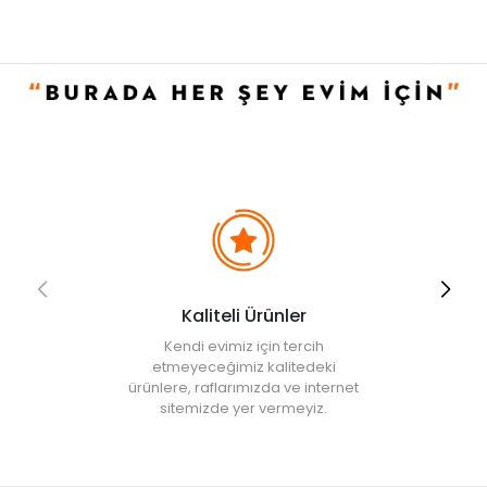
• Not:
Bu fiyat perakende satışlar için belirlenmiştir. Toplu alımlar
Evidea tarafından incelenecek ve uygun bulunmayan siparişler
iptal edilecektir.
• " Ürün görsellerinde ışık, ortam ve dijital düzenlemelere bağlı
olarak renk ve doku farklılıkları oluşabilir. "
Kaliteli Ürünler
Kendi evimiz için tercih
etmeyeceğimiz kalitedeki
ürünlere, raflarımızda ve internet
sitemizde yer vermeyiz.