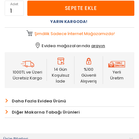
Adet
SEPETE EKLE
YARIN KARGODA!
Şimdilik Sadece İnternet Mağazamızda!
Evidea mağazalarında
arayın
14 Gün
%100
1000TL ve Üzeri
Yerli
Koşulsuz
Güvenli
Ücretsiz Kargo
Üretim
İade
Alışveriş
Daha Fazla Evidea Ürünü
Diğer Makarna Tabağı Ürünleri
Ürün Bilgileri