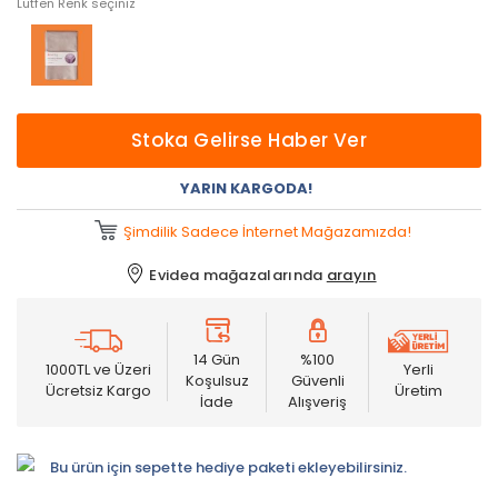
Lütfen Renk seçiniz
Stoka Gelirse Haber Ver
YARIN KARGODA!
Şimdilik Sadece İnternet Mağazamızda!
Evidea mağazalarında
arayın
14 Gün
%100
1000TL ve Üzeri
Yerli
Koşulsuz
Güvenli
Ücretsiz Kargo
Üretim
İade
Alışveriş
Bu ürün için sepette hediye paketi ekleyebilirsiniz.