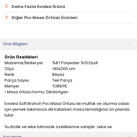
Daha Fazla Evidea Ürünü
Diğer Pvc Masa Örtüsü Ürünleri
Ürün Bilgileri
Ürün Özellikleri
Malzeme/Materyal:
%87 Polyester %13 Elyaf
Ölçü:
140x200 cm
Renk:
Beyaz
Parça Sayısı:
Tek Parça
Menşei:
TÜRKİYE
• Masa örtüsü formu: Dikdörtgen
Evidea Soft Branch Pvc Masa Örtüsü ile mutfak ve oturma odası
için yemek takımınıza stil katarken masa temizliğinizi ön planda
tutar.
Su iticilik ve leke tutmazlık özelliklerine sahiptir. Leke ve
kırışıklıklar için dirençlidir. Özel yapısı sayesinde masanıza
Yorumlar