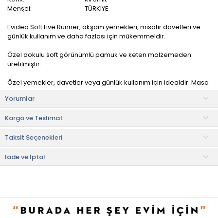
Menşei:
TÜRKİYE
Evidea Soft Live Runner, akşam yemekleri, misafir davetleri ve
günlük kullanım ve daha fazlası için mükemmeldir.
Özel dokulu soft görünümlü pamuk ve keten malzemeden
üretilmiştir.
Özel yemekler, davetler veya günlük kullanım için idealdir. Masa
düzeninizi tamamlarken rustik ve modern bir atmosfer yaratır.
Yorumlar
Kullanım ve Bakım Bilgileri
Kargo ve Teslimat
• Ürünlerimiz makinede yıkanabilir özellikte olduklarından ötürü
kirlendiklerinde yıkayarak ilk günkü yeniliğine kavuşturabilir, uzun
Taksit Seçenekleri
yıllar kullanabilirsiniz.
• Ürününüzü ılık suda 30 °C'de yıkayınız.
• Ağartıcı ve çamaşır suyu kullanmayınız.
İade ve İptal
• Santrifüj yapmayınız.
• Kuru temizleme yapmayınız.
• Ilık ısıda nemli iken ütüleyiniz.
• Not:
Bu fiyat perakende satışlar için belirlenmiştir. Toplu alımlar
Evidea tarafından incelenecek ve uygun bulunmayan siparişler