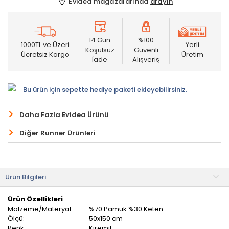
Evidea mağazalarında
arayın
14 Gün
%100
1000TL ve Üzeri
Yerli
Koşulsuz
Güvenli
Ücretsiz Kargo
Üretim
İade
Alışveriş
Bu ürün için sepette hediye paketi ekleyebilirsiniz.
Daha Fazla Evidea Ürünü
Diğer Runner Ürünleri
Ürün Bilgileri
Ürün Özellikleri
Malzeme/Materyal:
%70 Pamuk %30 Keten
Ölçü:
50x150 cm
Renk:
Kiremit