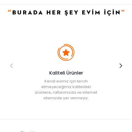
• Renkleri solmaz.
• Kolay temizlenir, mikrop barındırmaz.
• Bulaşık makinesinde 50°C'de yıkanabilir.
• Not:
Bu fiyat perakende satışlar için belirlenmiştir. Toplu alımlar
Evidea tarafından incelenecek ve uygun bulunmayan siparişler
iptal edilecektir.
Kaliteli Ürünler
Kendi evimiz için tercih
etmeyeceğimiz kalitedeki
ürünlere, raflarımızda ve internet
sitemizde yer vermeyiz.