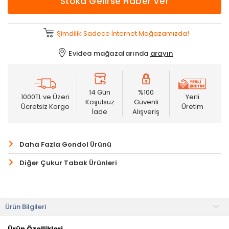
Stoka Gelirse Haber Ver
Şimdilik Sadece İnternet Mağazamızda!
Evidea mağazalarında
arayın
14 Gün
%100
1000TL ve Üzeri
Yerli
Koşulsuz
Güvenli
Ücretsiz Kargo
Üretim
İade
Alışveriş
Daha Fazla Gondol Ürünü
Diğer Çukur Tabak Ürünleri
Ürün Bilgileri
Ürün Özellikleri