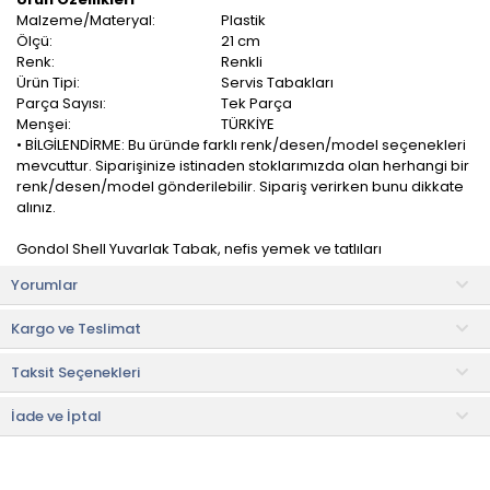
Malzeme/Materyal:
Plastik
Ölçü:
21 cm
Renk:
Renkli
Ürün Tipi:
Servis Tabakları
Parça Sayısı:
Tek Parça
Menşei:
TÜRKİYE
• BİLGİLENDİRME: Bu üründe farklı renk/desen/model seçenekleri
mevcuttur. Siparişinize istinaden stoklarımızda olan herhangi bir
renk/desen/model gönderilebilir. Sipariş verirken bunu dikkate
alınız.
Gondol Shell Yuvarlak Tabak, nefis yemek ve tatlıları
misafirlerinize kolayca servis etmenizi sağlayacak, dayanıklı ve
Yorumlar
kullanışlı yapısı ile sizler için tasarlanmıştır.
Kargo ve Teslimat
Son dönemlerde sunumları vazgeçilmez şık detayları arasında
yer alan bu tabaklar masalarınızı renklendirecektir.
Taksit Seçenekleri
Günümüz dünyasının hızla değişen trendlerine uygun olarak her
geçen gün sayısı hızla artan bu ürünlerimiz, sizler için güzel bir
İade ve İptal
hediye seçeneği olacaktır.
Kullanım ve Bakım Bilgileri