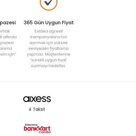
lpazesi
365 Gün Uygun Fiyat
yapmak
Evidea agresif
tı altında
kampanyalara fon
elpazesi
ayırmak için yüksek
anımız
seviyeden fiyatlama
vim için”
yapmaz. Müşterilerine
‘sürekli uygun fiyat’
sunmayı hedefler.
4 Taksit