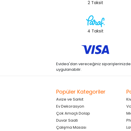
2 Taksit
4 Taksit
Evidea'dan vereceğiniz siparişlerinizde kre
uygulanabilir.
Popüler Kategoriler
P
Avize ve Sarkıt
Ki
Ev Dekorasyon
Va
Çok Amaçlı Dolap
Mi
Duvar Saati
Ph
Çalışma Masası
La