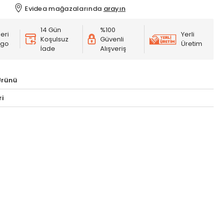
Evidea mağazalarında
arayın
14 Gün
%100
eri
Yerli
Koşulsuz
Güvenli
rgo
Üretim
İade
Alışveriş
Ürünü
ri