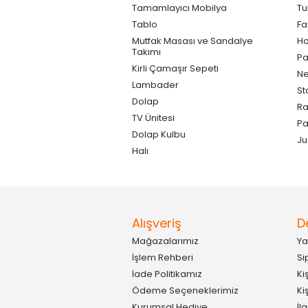
Tamamlayıcı Mobilya
Tu
Tablo
F
Mutfak Masası ve Sandalye
Ho
Takımı
Pa
Kirli Çamaşır Sepeti
Ne
Lambader
St
Dolap
Ra
TV Ünitesi
P
Dolap Kulbu
Ju
Halı
Alışveriş
D
Mağazalarımız
Ya
İşlem Rehberi
Si
İade Politikamız
Ki
Ödeme Seçeneklerimiz
Ki
Kurumsal Hediye
İl