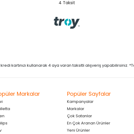
4 Taksit
di kartınızı kullanarak 4 aya varan taksitli alışveriş yapabilirsiniz. *Taks
opüler Markalar
Popüler Sayfalar
wi
Kampanyalar
lletta
Markalar
en
Çok Satanlar
ilips
En Çok Aranan Ürünler
v
Yeni Ürünler