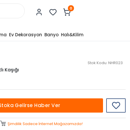
0
tma
Ev Dekorasyon
Banyo
Halı&Kilim
Stok Kodu:
NHR023
lı Kaşığı
Stoka Gelirse Haber Ver
Şimdilik Sadece İnternet Mağazamızda!