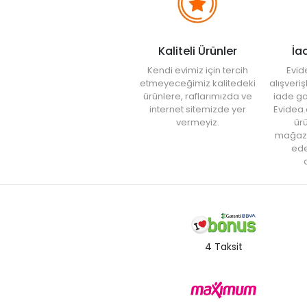
Kaliteli Ürünler
İa
Kendi evimiz için tercih
Evid
etmeyeceğimiz kalitedeki
alışveri
ürünlere, raflarımızda ve
iade ga
internet sitemizde yer
Evidea.
vermeyiz.
ürü
mağaz
ede
a
4 Taksit