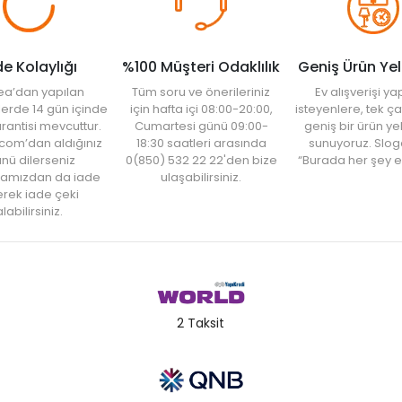
de Kolaylığı
%100 Müşteri Odaklılık
Geniş Ürün Ye
ea’dan yapılan
Tüm soru ve önerileriniz
Ev alışverişi 
şlerde 14 gün içinde
için hafta içi 08:00-20:00,
isteyenlere, tek ça
rantisi mevcuttur.
Cumartesi günü 09:00-
geniş bir ürün y
com’dan aldığınız
18:30 saatleri arasında
sunuyoruz. Slog
nü dilerseniz
0(850) 532 22 22'den bize
“Burada her şey e
amızdan da iade
ulaşabilirsiniz.
rek iade çeki
labilirsiniz.
2 Taksit