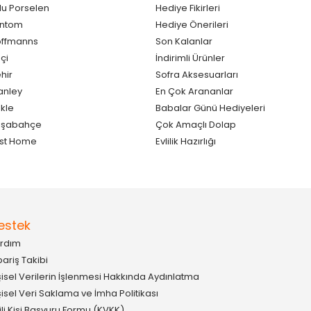
lu Porselen
Hediye Fikirleri
antom
Hediye Önerileri
ffmanns
Son Kalanlar
çi
İndirimli Ürünler
hir
Sofra Aksesuarları
anley
En Çok Arananlar
kle
Babalar Günü Hediyeleri
aşabahçe
Çok Amaçlı Dolap
st Home
Evlilik Hazırlığı
estek
rdım
pariş Takibi
şisel Verilerin İşlenmesi Hakkında Aydınlatma
şisel Veri Saklama ve İmha Politikası
gili Kişi Başvuru Formu (KVKK)