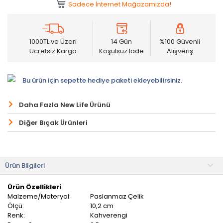
Sadece İnternet Mağazamızda!
1000TL ve Üzeri
14 Gün
%100 Güvenli
Ücretsiz Kargo
Koşulsuz İade
Alışveriş
Bu ürün için sepette hediye paketi ekleyebilirsiniz.
Daha Fazla New Life Ürünü
Diğer Bıçak Ürünleri
Ürün Bilgileri
Ürün Özellikleri
Malzeme/Materyal:
Paslanmaz Çelik
Ölçü:
10,2 cm
Renk:
Kahverengi