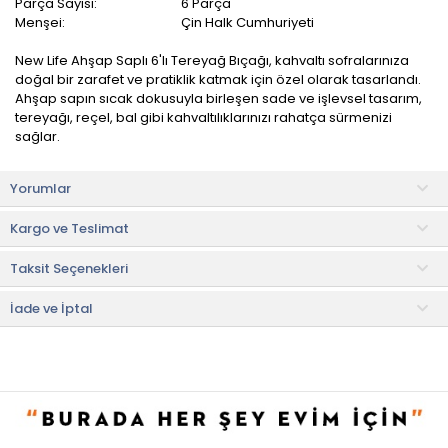
Parça Sayısı:
6 Parça
Menşei:
Çin Halk Cumhuriyeti
New Life Ahşap Saplı 6'lı Tereyağ Bıçağı, kahvaltı sofralarınıza
doğal bir zarafet ve pratiklik katmak için özel olarak tasarlandı.
Ahşap sapın sıcak dokusuyla birleşen sade ve işlevsel tasarım,
tereyağı, reçel, bal gibi kahvaltılıklarınızı rahatça sürmenizi
sağlar.
Paslanmaz çelik uçları sayesinde uzun ömürlü kullanım sunan
Yorumlar
bu bıçaklar, elde yıkamaya uygundur ve sap kısmının doğal
yapısı korunarak yıllarca ilk günkü gibi kalabilir.
Kargo ve Teslimat
Hafif yapısı ve ergonomik tasarımı sayesinde kullanım sırasında
Taksit Seçenekleri
elinizi yormaz, günlük kahvaltılarda olduğu kadar kalabalık
sofralarda da konfor sunar.
İade ve İptal
Ürün İçeriği
• Terayağı bıçağı: 6 adet
Kullanım ve Bakım Bilgileri
• Elde yıkanması tavsiye edilir.
• Yıkadıktan sonra kurulamanız tavsiye edilir.