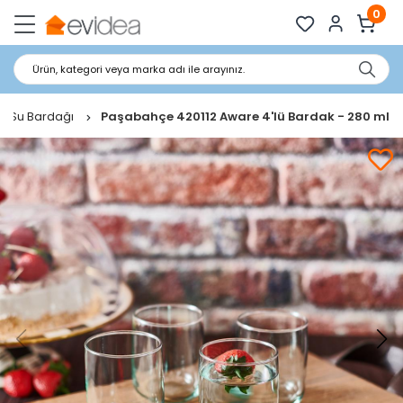
0
Ürün, kategori veya marka adı ile arayınız.
e Su Bardağı
Paşabahçe 420112 Aware 4'lü Bardak - 280 ml