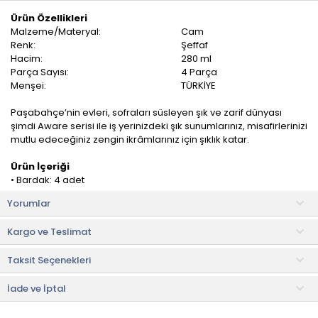
Ürün Özellikleri
Malzeme/Materyal:
Cam
Renk:
Şeffaf
Hacim:
280 ml
Parça Sayısı:
4 Parça
Menşei:
TÜRKİYE
Paşabahçe’nin evleri, sofraları süsleyen şık ve zarif dünyası
şimdi Aware serisi ile iş yerinizdeki şık sunumlarınız, misafirlerinizi
mutlu edeceğiniz zengin ikrâmlarınız için şıklık katar.
Ürün İçeriği
• Bardak: 4 adet
Yorumlar
Kullanım ve Bakım Bilgileri
• Bulaşık makinesinde yıkanması uygundur.
Kargo ve Teslimat
• Not:
Bu fiyat perakende satışlar için belirlenmiştir. Toplu alımlar
Taksit Seçenekleri
Evidea tarafından incelenecek ve uygun bulunmayan siparişler
iptal edilecektir.
İade ve İptal