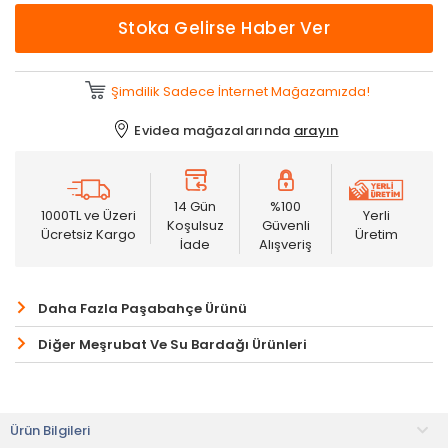
Stoka Gelirse Haber Ver
Şimdilik Sadece İnternet Mağazamızda!
Evidea mağazalarında
arayın
14 Gün
%100
1000TL ve Üzeri
Yerli
Koşulsuz
Güvenli
Ücretsiz Kargo
Üretim
İade
Alışveriş
Daha Fazla Paşabahçe Ürünü
Diğer Meşrubat Ve Su Bardağı Ürünleri
Ürün Bilgileri