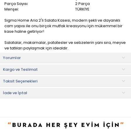
Parça Sayısı:
2 Parça
Menşei:
TÜRKİYE
Sigma Home Aria 2'li Salata Kasesi, modern şekli ve dayanıklı
cam yapısı ile onu birçok mutfak kreasyonu için mükemmel bir
kase haline getiriyor!
Salatalar, makarnalar, patatesler ve sebzelerin yanı sıra, meyve
ve tatlıları paylaşmak için idealdir.
Yorumlar
Ürün İçeriği
• Kase: 2 adet
Kargo ve Teslimat
Kullanım ve Bakım Bilgileri
Taksit Seçenekleri
• Bulaşık makinesinde yıkanması uygundur.
• Not:
Bu fiyat perakende satışlar için belirlenmiştir. Toplu alımlar
İade ve İptal
Evidea tarafından incelenecek ve uygun bulunmayan siparişler
iptal edilecektir.
• " Ürün görsellerinde ışık, ortam ve dijital düzenlemelere bağlı
olarak renk ve doku farklılıkları oluşabilir. "