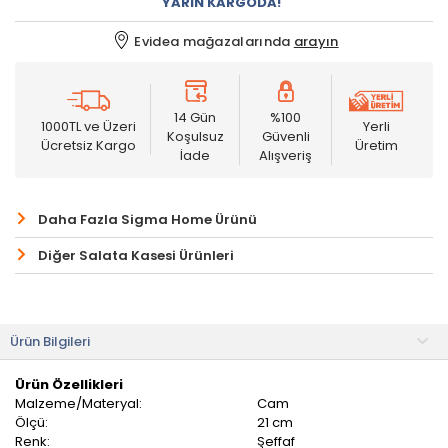
YARIN KARGODA!
Evidea mağazalarında
arayın
14 Gün
%100
1000TL ve Üzeri
Yerli
Koşulsuz
Güvenli
Ücretsiz Kargo
Üretim
İade
Alışveriş
Daha Fazla Sigma Home Ürünü
Diğer Salata Kasesi Ürünleri
Ürün Bilgileri
Ürün Özellikleri
Malzeme/Materyal:
Cam
Ölçü:
21 cm
Renk:
Şeffaf