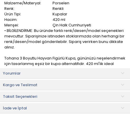
Malzeme/Materyal:
Porselen
Renk:
Renkli
Ürün Tipi:
Kupalar
Hacim:
420 ml
Menşei:
Çin Halk Cumhuriyeti
• BİLGİLENDİRME: Bu üründe farklı renk/desen/model seçenekleri
mevcuttur. Siparişinize istinaden stoklarımızda olan herhangi bir
renk/desen/model gönderilebilir. Sipariş verirken bunu dikkate
alınız.
Tohana 3 Boyutlu Hayvan Figürlü Kupa, gününüzü neşelendirmek
için tasarlanmış eşsiz bir kupa alternatifidir. 420 ml'lik ideal
boyutuyla içeceğinizin keyfini çıkarırken, sıcaklığı ve samimiyeti
Yorumlar
bir araya getirir.
Kargo ve Teslimat
Yüksek kaliteli porselenden üretilmiştir. Porselen, zarif bir
görünüm sunarken aynı zamanda dayanıklılığı ile bilinir. Bu
Taksit Seçenekleri
nedenle uzun yıllar boyunca günlük kullanım için mükemmel bir
tercihtir.
İade ve İptal
Kullanım ve Bakım Bilgileri
• Bulaşık makinesinde yıkamaya uygundur.
• Not:
Bu fiyat perakende satışlar için belirlenmiştir. Toplu alımlar