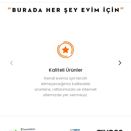
Evidea tarafından incelenecek ve uygun bulunmayan siparişler
iptal edilecektir.
• " Ürün görsellerinde ışık, ortam ve dijital düzenlemelere bağlı
olarak renk ve doku farklılıkları oluşabilir. "
Kaliteli Ürünler
Kendi evimiz için tercih
etmeyeceğimiz kalitedeki
ürünlere, raflarımızda ve internet
sitemizde yer vermeyiz.