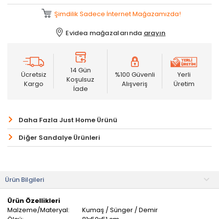
Şimdilik Sadece İnternet Mağazamızda!
Evidea mağazalarında
arayın
14 Gün
Ücretsiz
%100 Güvenli
Yerli
Koşulsuz
Kargo
Alışveriş
Üretim
İade
Daha Fazla Just Home Ürünü
Diğer Sandalye Ürünleri
Ürün Bilgileri
Ürün Özellikleri
Malzeme/Materyal:
Kumaş / Sünger / Demir