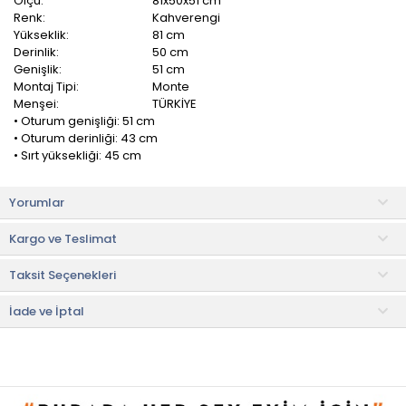
Ölçü:
81x50x51 cm
Renk:
Kahverengi
Yükseklik:
81 cm
Derinlik:
50 cm
Genişlik:
51 cm
Montaj Tipi:
Monte
Menşei:
TÜRKİYE
• Oturum genişliği: 51 cm
• Oturum derinliği: 43 cm
• Sırt yüksekliği: 45 cm
Just Home Gabriel Sandalye destekleyici metal konstrüksiyonu
Yorumlar
ile dayanıklı ve şık bir yapıya sahiptir. Kumaş kaplı yumuşak
oturma ve sırt kısmı sayesinde uzun süre boyunca rahat bir
Kargo ve Teslimat
şekilde oturabilirsiniz.
Taksit Seçenekleri
Kurulum
• Ürün monte olarak gönderilmektedir ve kurulum
gerektirmemektedir.
İade ve İptal
• Not:
Bu fiyat perakende satışlar için belirlenmiştir. Toplu alımlar
Evidea tarafından incelenecek ve uygun bulunmayan siparişler
iptal edilecektir.