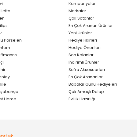
wi
Kampanyalar
lletta
Markalar
en
Çok Satanlar
ilips
En Çok Aranan Ürünler
v
Yeni Ürünler
lu Porselen
Hediye Fikirleri
antom
Hediye Önerileri
ffmanns
Son Kalanlar
çi
İndirimli Ürünler
hir
Sofra Aksesuarları
anley
En Çok Arananlar
kle
Babalar Günü Hediyeleri
aşabahçe
Çok Amaçlı Dolap
st Home
Evlilik Hazırlığı
estek