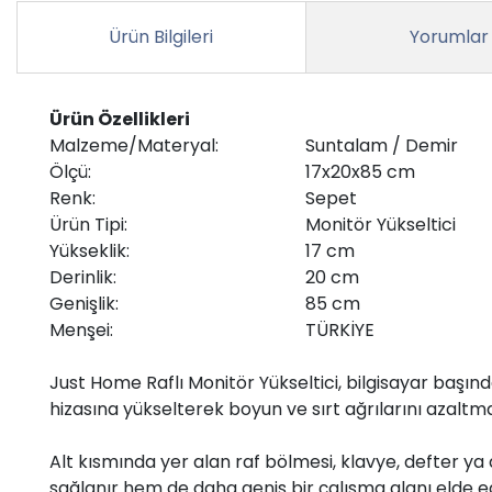
Ürün Bilgileri
Yorumlar
Ürün Özellikleri
Malzeme/Materyal:
Suntalam / Demir
Ölçü:
17x20x85 cm
Renk:
Sepet
Ürün Tipi:
Monitör Yükseltici
Yükseklik:
17 cm
Derinlik:
20 cm
Genişlik:
85 cm
Menşei:
TÜRKİYE
Just Home Raflı Monitör Yükseltici, bilgisayar başı
hizasına yükselterek boyun ve sırt ağrılarını azaltm
Alt kısmında yer alan raf bölmesi, klavye, defter y
sağlanır hem de daha geniş bir çalışma alanı elde ed