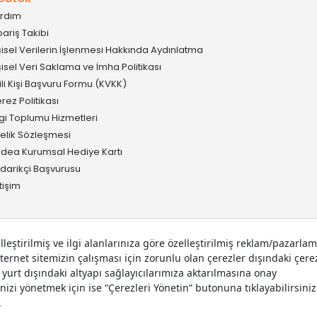
rdım
pariş Takibi
şisel Verilerin İşlenmesi Hakkında Aydınlatma
şisel Veri Saklama ve İmha Politikası
gili Kişi Başvuru Formu (KVKK)
rez Politikası
lgi Toplumu Hizmetleri
elik Sözleşmesi
idea Kurumsal Hediye Kartı
darikçi Başvurusu
etişim
 hakları saklıdır.