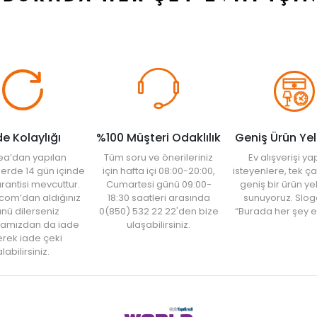
de Kolaylığı
%100 Müşteri Odaklılık
Geniş Ürün Ye
ea’dan yapılan
Tüm soru ve önerileriniz
Ev alışverişi 
şlerde 14 gün içinde
için hafta içi 08:00-20:00,
isteyenlere, tek ça
rantisi mevcuttur.
Cumartesi günü 09:00-
geniş bir ürün y
com’dan aldığınız
18:30 saatleri arasında
sunuyoruz. Slog
nü dilerseniz
0(850) 532 22 22'den bize
“Burada her şey e
amızdan da iade
ulaşabilirsiniz.
rek iade çeki
labilirsiniz.