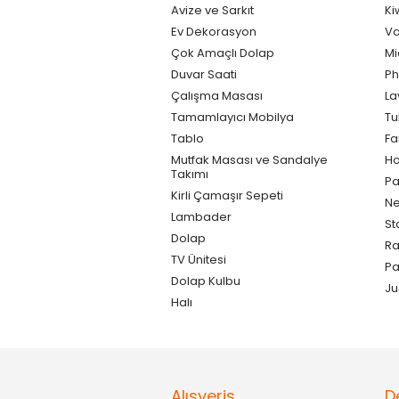
Avize ve Sarkıt
Ki
Ev Dekorasyon
Va
Çok Amaçlı Dolap
Mi
Duvar Saati
Ph
Çalışma Masası
La
Tamamlayıcı Mobilya
Tu
Tablo
F
Mutfak Masası ve Sandalye
Ho
Takımı
Pa
Kirli Çamaşır Sepeti
Ne
Lambader
St
Dolap
Ra
TV Ünitesi
P
Dolap Kulbu
Ju
Halı
Alışveriş
D