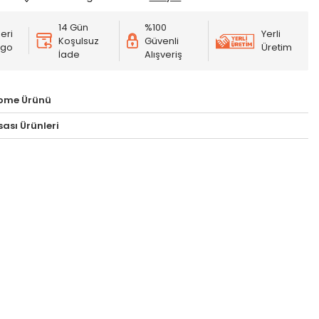
14 Gün
%100
eri
Yerli
Koşulsuz
Güvenli
rgo
Üretim
İade
Alışveriş
Home Ürünü
ası Ürünleri