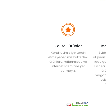
Kaliteli Ürünler
İa
Kendi evimiz için tercih
Evid
etmeyeceğimiz kalitedeki
alışveri
ürünlere, raflarımızda ve
iade ga
internet sitemizde yer
Evidea.
vermeyiz.
ürü
mağaz
ede
a