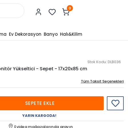
0
tma
Ev Dekorasyon
Banyo
Halı&Kilim
Stok Kodu:
DLB036
nitör Yükseltici - Sepet - 17x20x85 cm
Tüm Taksit Seçenekleri
SEPETE EKLE
YARIN KARGODA!
Evidea mağazalarında
arayın