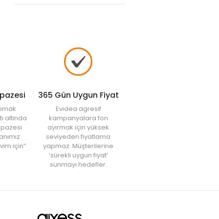
lpazesi
365 Gün Uygun Fiyat
yapmak
Evidea agresif
tı altında
kampanyalara fon
elpazesi
ayırmak için yüksek
anımız
seviyeden fiyatlama
vim için”
yapmaz. Müşterilerine
‘sürekli uygun fiyat’
sunmayı hedefler.