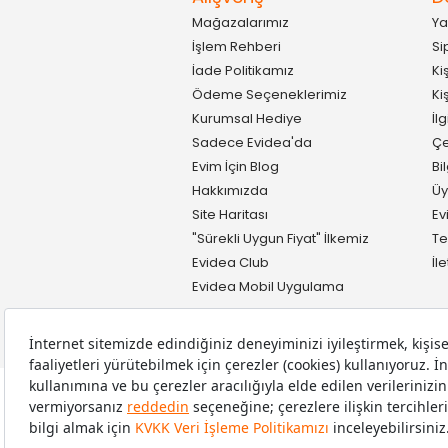
Mağazalarımız
Ya
İşlem Rehberi
Si
İade Politikamız
Ki
Ödeme Seçeneklerimiz
Ki
Kurumsal Hediye
İl
Sadece Evidea'da
Çe
Evim İçin Blog
Bi
Hakkımızda
Üy
Site Haritası
Ev
"Sürekli Uygun Fiyat" İlkemiz
Te
Evidea Club
İl
Evidea Mobil Uygulama
Copyright © 2008-2026 Evidea.com | Tüm