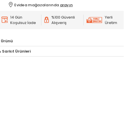
Evidea mağazalarında
arayın
14 Gün
%100 Güvenli
Yerli
Koşulsuz İade
Alışveriş
Üretim
 Ürünü
 Sarkıt Ürünleri