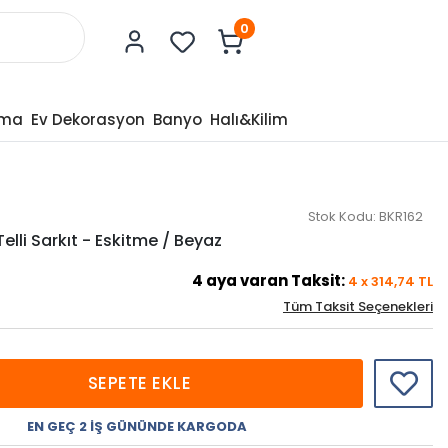
0
tma
Ev Dekorasyon
Banyo
Halı&Kilim
Stok Kodu:
BKR162
elli Sarkıt - Eskitme / Beyaz
4
aya varan Taksit:
4
x
314,74
TL
Tüm Taksit Seçenekleri
SEPETE EKLE
EN GEÇ 2 İŞ GÜNÜNDE KARGODA