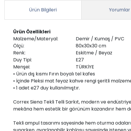
Ürün Bilgileri
Yorumlar
Ürün Özellikleri
Malzeme/Materyal:
Demir / Kumaş / PVC
Ölçü:
80x30x30 cm
Renk:
Eskitme / Beyaz
Duy Tipi:
E27
Menşei:
TÜRKİYE
• Ürün dış kısmı Fırın boyalı tel kafes
• İçinde Pleksi mat feyaz kahve rengi şeritli malzeme
• 1 adet e27 duy kullanılmıştır.
Correx Siena Tekli Telli Sarkıt, modern ve endüstriye
mekâna hem estetik bir görünüm kazandırır hem de ışı
Tekli ampul tasarımı sayesinde hem oturma odaların
sunarken, ayarlanabilir kablosu sayesinde istenen yük