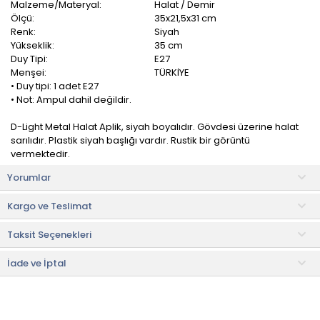
Malzeme/Materyal:
Halat / Demir
Ölçü:
35x21,5x31 cm
Renk:
Siyah
Yükseklik:
35 cm
Duy Tipi:
E27
Menşei:
TÜRKİYE
• Duy tipi: 1 adet E27
• Not: Ampul dahil değildir.
D-Light Metal Halat Aplik, siyah boyalıdır. Gövdesi üzerine halat
sarılıdır. Plastik siyah başlığı vardır. Rustik bir görüntü
vermektedir.
Yorumlar
Enerji tasarruflu ve ledli ampullerle kullanmanızı tavsiye ederiz.
Kargo ve Teslimat
Apliğimizi dekoratif amaçlı olarak ev, işyeri, cafe,
restaurantlarınızda kullanabilirsiniz.
Taksit Seçenekleri
• Not:
Bu fiyat perakende satışlar için belirlenmiştir. Toplu alımlar
Evidea tarafından incelenecek ve uygun bulunmayan siparişler
İade ve İptal
iptal edilecektir.
• " Ürün görsellerinde ışık, ortam ve dijital düzenlemelere bağlı
olarak renk ve doku farklılıkları oluşabilir. "