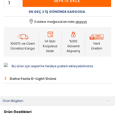
SEPETE EKLE
EN GEÇ 2 İŞ GÜNÜNDE KARGODA
Evidea mağazalarında
arayın
14 Gün
%100
1000TL ve Üzeri
Yerli
Koşulsuz
Güvenli
Ücretsiz Kargo
Üretim
İade
Alışveriş
Bu ürün için sepette hediye paketi ekleyebilirsiniz.
Daha Fazla D-Light Ürünü
Ürün Bilgileri
Ürün Özellikleri