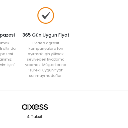
lpazesi
365 Gün Uygun Fiyat
yapmak
Evidea agresif
tı altında
kampanyalara fon
elpazesi
ayırmak için yüksek
anımız
seviyeden fiyatlama
vim için”
yapmaz. Müşterilerine
‘sürekli uygun fiyat’
sunmayı hedefler.
4 Taksit