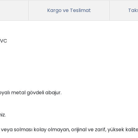
Kargo ve Teslimat
Taks
PVC
yalı metal gövdeli abajur.
iz.
eya solması kolay olmayan, orijinal ve zarif, yüksek kalit