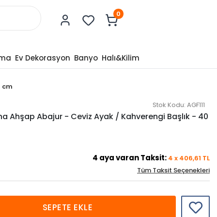
0
tma
Ev Dekorasyon
Banyo
Halı&Kilim
0 cm
Stok Kodu:
AGF111
ona Ahşap Abajur - Ceviz Ayak / Kahverengi Başlık - 40
4
aya varan Taksit:
4
x
406,61
TL
Tüm Taksit Seçenekleri
SEPETE EKLE