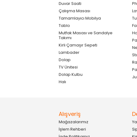
Duvar Saati
Ph
Çalışma Masası
La
Tamamlayıcı Mobilya
Tu
Tablo
F
Mutfak Masası ve Sandalye
Ho
Takımı
Pa
Kirli Çamaşır Sepeti
Ne
Lambader
St
Dolap
Ra
TV Ünitesi
P
Dolap Kulbu
Ju
Halı
Alışveriş
D
Mağazalarımız
Ya
İşlem Rehberi
Si
İade Politikamız
Ki