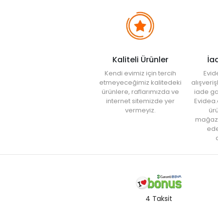
Kaliteli Ürünler
İa
Kendi evimiz için tercih
Evid
etmeyeceğimiz kalitedeki
alışveri
ürünlere, raflarımızda ve
iade ga
internet sitemizde yer
Evidea.
vermeyiz.
ürü
mağaz
ede
a
4 Taksit