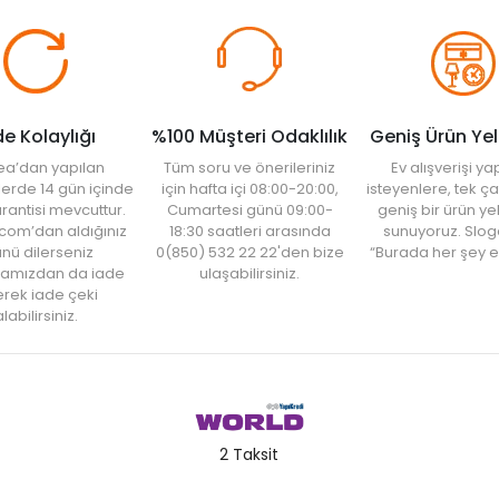
de Kolaylığı
%100 Müşteri Odaklılık
Geniş Ürün Ye
ea’dan yapılan
Tüm soru ve önerileriniz
Ev alışverişi 
şlerde 14 gün içinde
için hafta içi 08:00-20:00,
isteyenlere, tek ça
rantisi mevcuttur.
Cumartesi günü 09:00-
geniş bir ürün y
com’dan aldığınız
18:30 saatleri arasında
sunuyoruz. Slog
nü dilerseniz
0(850) 532 22 22'den bize
“Burada her şey e
amızdan da iade
ulaşabilirsiniz.
rek iade çeki
labilirsiniz.
2 Taksit