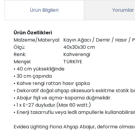
Ürün Bilgileri
Yorumlar
Ürün Özellikleri
Malzeme/Materyal:
Kayın Ağacı / Demir / Hasır / 
Ölçü:
40x30x30 cm
Renk:
Kahverengi
Menşei:
TÜRKİYE
• 40 cm yüksekliğinde
• 30 cm çapında
• Kahve rengi rattan hasır şapka
• Dekoratif doğal ahşap aksesuarlı eskitme statik bo
• Abajur fişli ve açma-kapama düğmelidir.
• 1 x E-27 duyludur.(Max 60 watt.)
• Enerji tasarruflu veya ledli ampullerle kullanabilirsin
Evidea Lighting Fiona Ahşap Abajur, deforme olması v