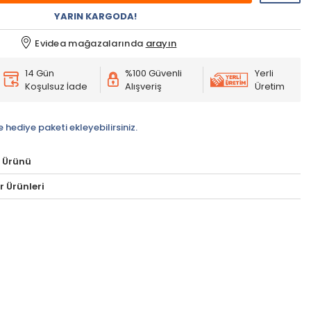
YARIN KARGODA!
Evidea mağazalarında
arayın
14 Gün
%100 Güvenli
Yerli
Koşulsuz İade
Alışveriş
Üretim
e hediye paketi ekleyebilirsiniz.
 Ürünü
 Ürünleri