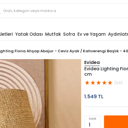
letleri
Yatak Odası
Mutfak
Sofra
Ev ve Yaşam
Aydınla
ighting Fiona Ahşap Abajur - Ceviz Ayak / Kahverengi Başlık - 4
Evidea
Evidea Lighting Fi
cm
(24)
1.549 TL
Adet