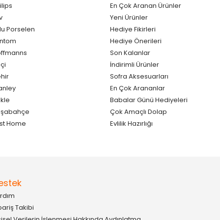
ilips
En Çok Aranan Ürünler
v
Yeni Ürünler
lu Porselen
Hediye Fikirleri
antom
Hediye Önerileri
ffmanns
Son Kalanlar
çi
İndirimli Ürünler
hir
Sofra Aksesuarları
anley
En Çok Arananlar
kle
Babalar Günü Hediyeleri
aşabahçe
Çok Amaçlı Dolap
st Home
Evlilik Hazırlığı
estek
rdım
pariş Takibi
şisel Verilerin İşlenmesi Hakkında Aydınlatma