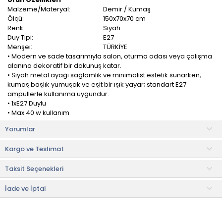
Malzeme/Materyal:
Demir / Kumaş
Ölçü:
150x70x70 cm
Renk:
Siyah
Duy Tipi:
E27
Menşei:
TÜRKİYE
• Modern ve sade tasarımıyla salon, oturma odası veya çalışma
alanına dekoratif bir dokunuş katar.
• Siyah metal ayağı sağlamlık ve minimalist estetik sunarken,
kumaş başlık yumuşak ve eşit bir ışık yayar; standart E27
ampullerle kullanıma uygundur.
• 1xE27 Duylu
• Max 40 w kullanım
• Ampul fiyata dahil değildir.
Yorumlar
Evidea Lighting Metal Ayaklı Kumaş Başlıklı Lambader, modern
Kargo ve Teslimat
ve zarif tasarımıyla her türlü iç mekâna şıklık katacak bir
aydınlatma çözümüdür. Metal gövdesiyle estetik ve
Taksit Seçenekleri
fonksiyonellik arayanlar için ideal bir seçenektir.
150 cm yüksekliğiyle odanın her köşesine eşit ve yumuşak bir ışık
İade ve İptal
yayarak aydınlatma ihtiyacını karşılar.
Salon, oturma odası veya yatak odası gibi farklı iç mekânların