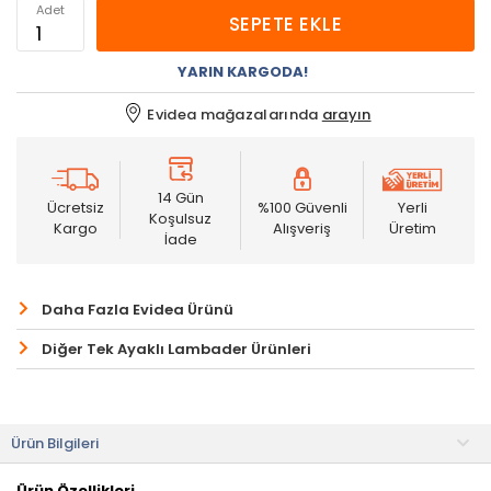
Adet
SEPETE EKLE
YARIN KARGODA!
Evidea mağazalarında
arayın
14 Gün
Ücretsiz
%100 Güvenli
Yerli
Koşulsuz
Kargo
Alışveriş
Üretim
İade
Daha Fazla Evidea Ürünü
Diğer Tek Ayaklı Lambader Ürünleri
Ürün Bilgileri
Ürün Özellikleri