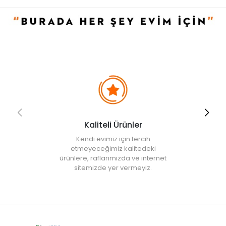
dekorasyonuna uyum sağlar.
Kullanım ve Bakım Bilgileri
• Nemli bez ile temizlenebilir.
• Not:
Bu fiyat perakende satışlar için belirlenmiştir. Toplu alımlar
Evidea tarafından incelenecek ve uygun bulunmayan siparişler
iptal edilecektir.
• " Ürün görsellerinde ışık, ortam ve dijital düzenlemelere bağlı
olarak renk ve doku farklılıkları oluşabilir. "
Kaliteli Ürünler
Kendi evimiz için tercih
etmeyeceğimiz kalitedeki
ürünlere, raflarımızda ve internet
sitemizde yer vermeyiz.