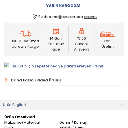
YARIN KARGODA!
Evidea mağazalarında
arayın
14 Gün
%100
1000TL ve Üzeri
Yerli
Koşulsuz
Güvenli
Ücretsiz Kargo
Üretim
İade
Alışveriş
Bu ürün için sepette hediye paketi ekleyebilirsiniz.
Daha Fazla Evidea Ürünü
Ürün Bilgileri
Ürün Özellikleri
Malzeme/Materyal:
Demir / Kumaş
Ölçü:
40x25x25 cm