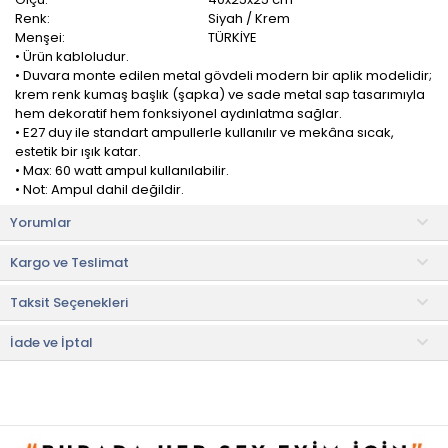
Renk:
Siyah / Krem
Menşei:
TÜRKİYE
• Ürün kabloludur.
• Duvara monte edilen metal gövdeli modern bir aplik modelidir;
krem renk kumaş başlık (şapka) ve sade metal sap tasarımıyla
hem dekoratif hem fonksiyonel aydınlatma sağlar.
• E27 duy ile standart ampullerle kullanılır ve mekâna sıcak,
estetik bir ışık katar.
• Max: 60 watt ampul kullanılabilir.
• Not: Ampul dahil değildir.
Yorumlar
Evidea Lighting Şapkalı Aplik, çalışma ve dinlenme alanlarınzıda
kusursuz parlaklık elde etmek için eşsiz bir üründür.
Kargo ve Teslimat
Yatak odası, bebek odası, koridor, bahçe, oturma odası ve diğer
Taksit Seçenekleri
yerler için uygundur.
Metal malzemeden üretilmiş apliğimiz, giriş, koridor veya
İade ve İptal
banyoya mükemmel bir katkı sağlar.
Faydalı Bilgiler & İpuçları
• Aplikler duvara şıklık katan tamamlayıcı aydınlatma ürünleridir.
• Zamak aplikler zamak alaşımından üretilen aplik modelidir.