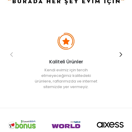
• Zamak aplikler yüksek basınca karşı mukavemetlidir.
• Not:
Bu fiyat perakende satışlar için belirlenmiştir. Toplu alımlar
Evidea tarafından incelenecek ve uygun bulunmayan siparişler
iptal edilecektir.
• " Ürün görsellerinde ışık, ortam ve dijital düzenlemelere bağlı
olarak renk ve doku farklılıkları oluşabilir. "
Kaliteli Ürünler
Kendi evimiz için tercih
etmeyeceğimiz kalitedeki
ürünlere, raflarımızda ve internet
sitemizde yer vermeyiz.