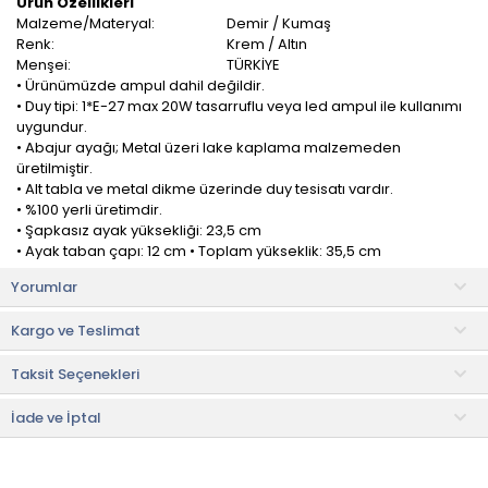
Ürün Özellikleri
Malzeme/Materyal:
Demir / Kumaş
Renk:
Krem / Altın
Menşei:
TÜRKİYE
• Ürünümüzde ampul dahil değildir.
• Duy tipi: 1*E-27 max 20W tasarruflu veya led ampul ile kullanımı
uygundur.
• Abajur ayağı; Metal üzeri lake kaplama malzemeden
üretilmiştir.
• Alt tabla ve metal dikme üzerinde duy tesisatı vardır.
• %100 yerli üretimdir.
• Şapkasız ayak yüksekliği: 23,5 cm
• Ayak taban çapı: 12 cm • Toplam yükseklik: 35,5 cm
• Şapka yüksekliği: 17 cm
Yorumlar
• Şapka üst çapı: 10 cm
• Şapka alt çapı: 16 cm
Kargo ve Teslimat
Modelight Finlin Şapka Kuzey Abajur, modern tasarımı ve zarif
Taksit Seçenekleri
detaylarıyla yaşam alanlarına sıcak ve estetik bir atmosfer
kazandıran şık bir aydınlatma ürünüdür.
İade ve İptal
Kumaş şapkası ve sade çizgilere sahip gövde tasarımı
sayesinde ışığı yumuşak bir şekilde yayarak göz yormayan,
konforlu bir aydınlatma sunar. Salon, yatak odası, çalışma odası