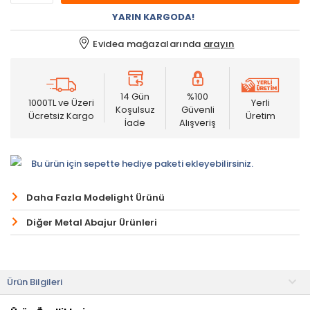
YARIN KARGODA!
Evidea mağazalarında
arayın
14 Gün
%100
1000TL ve Üzeri
Yerli
Koşulsuz
Güvenli
Ücretsiz Kargo
Üretim
İade
Alışveriş
Bu ürün için sepette hediye paketi ekleyebilirsiniz.
Daha Fazla Modelight Ürünü
Diğer Metal Abajur Ürünleri
Ürün Bilgileri