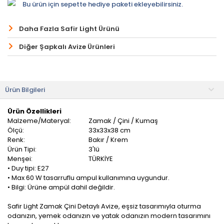
Bu ürün için sepette hediye paketi ekleyebilirsiniz.
Daha Fazla Safir Light Ürünü
Diğer Şapkalı Avize Ürünleri
Ürün Bilgileri
Ürün Özellikleri
Malzeme/Materyal:
Zamak / Çini / Kumaş
Ölçü:
33x33x38 cm
Renk:
Bakır / Krem
Ürün Tipi:
3'lü
Menşei:
TÜRKİYE
• Duy tipi: E27
• Max 60 W tasarruflu ampul kullanımına uygundur.
• Bilgi: Ürüne ampül dahil değildir.
Safir Light Zamak Çini Detaylı Avize, eşsiz tasarımıyla oturma
odanızın, yemek odanızın ve yatak odanızın modern tasarımını