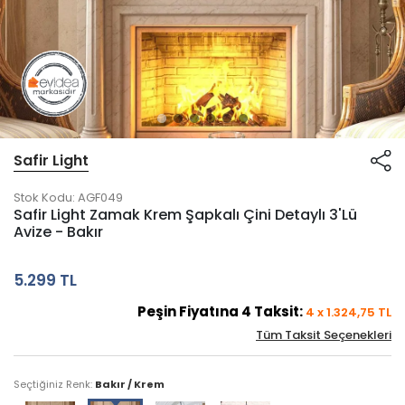
Safir Light
Stok Kodu:
AGF049
Safir Light Zamak Krem Şapkalı Çini Detaylı 3'Lü
Avize - Bakır
5.299 TL
Peşin Fiyatına
4
Taksit:
4
x
1.324,75
TL
Tüm Taksit Seçenekleri
Seçtiğiniz Renk:
Bakır / Krem