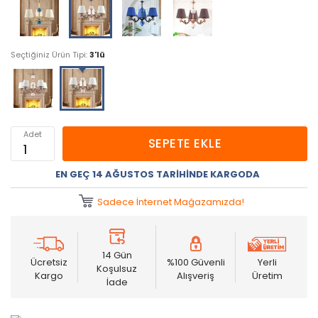
Seçtiğiniz Ürün Tipi:
3'lü
Adet
SEPETE EKLE
EN GEÇ 14 AĞUSTOS TARIHINDE KARGODA
Sadece İnternet Mağazamızda!
14 Gün
Ücretsiz
%100 Güvenli
Yerli
Koşulsuz
Kargo
Alışveriş
Üretim
İade