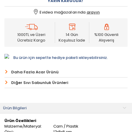
YARIN KARGODA!
Evidea mağazalarında
arayın
1000TL ve Üzeri
14 Gün
%100 Güvenli
Ücretsiz Kargo
Koşulsuz İade
Alışveriş
Bu ürün için sepette hediye paketi ekleyebilirsiniz.
Daha Fazla Acar Ürünü
Diğer Sıvı Sabunluk Ürünleri
Ürün Bilgileri
Ürün Özellikleri
Malzeme/Materyal:
Cam / Plastik
Ölçü:
17x8x8 cm