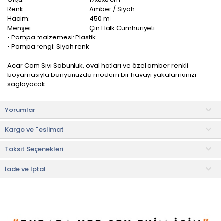
Renk:
Amber / Siyah
Hacim:
450 ml
Menşei:
Çin Halk Cumhuriyeti
• Pompa malzemesi: Plastik
• Pompa rengi: Siyah renk
Acar Cam Sıvı Sabunluk, oval hatları ve özel amber renkli
boyamasıyla banyonuzda modern bir havayı yakalamanızı
sağlayacak.
Cam gövde malzemesiyle oldukça dayanıklıdır. Geniş iç
Yorumlar
hacmiyle kullanım kolaylığı sağlar.
Kargo ve Teslimat
Kullanım ve Bakım Önerileri
• Nemli bezle silinebilir.
Taksit Seçenekleri
• Elde yıkanabilir.
• Not:
Bu fiyat perakende satışlar için belirlenmiştir. Toplu alımlar
İade ve İptal
Evidea tarafından incelenecek ve uygun bulunmayan siparişler
iptal edilecektir.
• " Ürün görsellerinde ışık, ortam ve dijital düzenlemelere bağlı
olarak renk ve doku farklılıkları oluşabilir. "