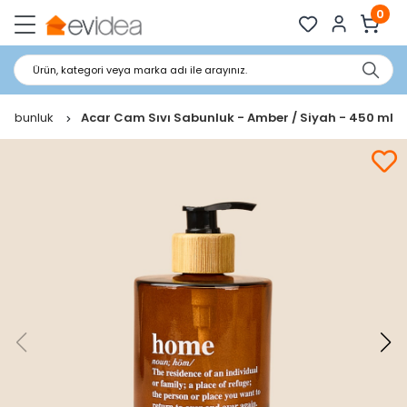
0
Ürün, kategori veya marka adı ile arayınız.
ı Sabunluk
Acar Cam Sıvı Sabunluk - Amber / Siyah - 450 ml