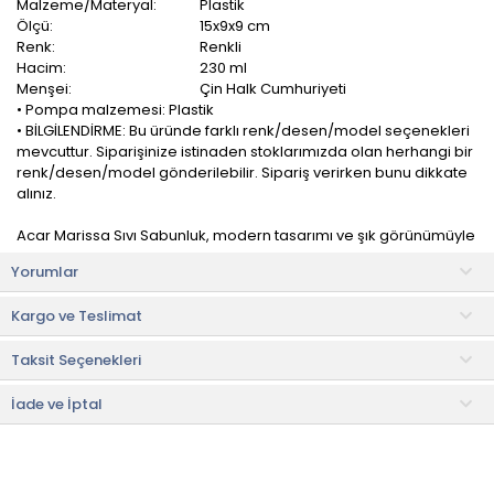
Malzeme/Materyal:
Plastik
Ölçü:
15x9x9 cm
Renk:
Renkli
Hacim:
230 ml
Menşei:
Çin Halk Cumhuriyeti
• Pompa malzemesi: Plastik
• BİLGİLENDİRME: Bu üründe farklı renk/desen/model seçenekleri
mevcuttur. Siparişinize istinaden stoklarımızda olan herhangi bir
renk/desen/model gönderilebilir. Sipariş verirken bunu dikkate
alınız.
Acar Marissa Sıvı Sabunluk, modern tasarımı ve şık görünümüyle
banyo ve mutfaklarda hem dekoratif hem de işlevsel bir
Yorumlar
kullanım sunan zarif bir aksesuardır. Plastik malzemeden
üretilmiş olması sayesinde dayanıklı bir yapı sağlar ve uzun süre
Kargo ve Teslimat
formunu korur.
Taksit Seçenekleri
Sağlam pompa mekanizması sayesinde sıvı sabunu kontrollü ve
kolay bir şekilde kullanmanıza yardımcı olur. Nemli ortamlara
uygun yapısı sayesinde banyo ve mutfak gibi alanlarda güvenle
İade ve İptal
kullanılabilir.
Kullanım ve Bakım Bilgileri
• Nemli bezle silinebilir.