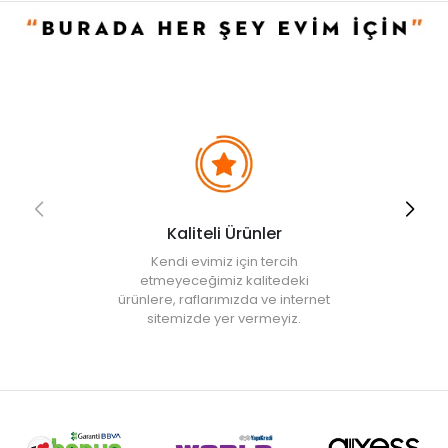
• Elde yıkanabilir.
• Not:
Bu fiyat perakende satışlar için belirlenmiştir. Toplu alımlar
Evidea tarafından incelenecek ve uygun bulunmayan siparişler
iptal edilecektir.
• " Ürün görsellerinde ışık, ortam ve dijital düzenlemelere bağlı
olarak renk ve doku farklılıkları oluşabilir. "
Kaliteli Ürünler
Kendi evimiz için tercih
etmeyeceğimiz kalitedeki
ürünlere, raflarımızda ve internet
sitemizde yer vermeyiz.