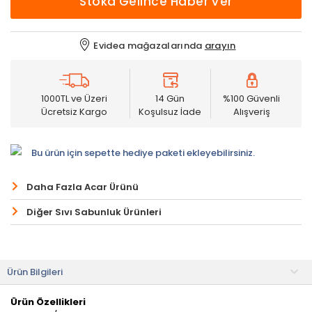
Stoka Gelince Haber Ver
Evidea mağazalarında
arayın
1000TL ve Üzeri
14 Gün
%100 Güvenli
Ücretsiz Kargo
Koşulsuz İade
Alışveriş
Bu ürün için sepette hediye paketi ekleyebilirsiniz.
Daha Fazla Acar Ürünü
Diğer Sıvı Sabunluk Ürünleri
Ürün Bilgileri
Ürün Özellikleri