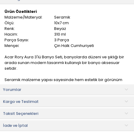
Ürün Özellikleri
Malzeme/Materyal:
Seramik
Ölçü:
10x7 cm
Renk:
Beyaz
Hacim:
310 ml
Parça Sayısı:
3 Parça
Menşei:
Çin Halk Cumhuriyeti
Acar Rory Aura 3'lü Banyo Seti, banyolarda düzeni ve şıklığı bir
arada sunan modern tasarımlı kullanışlı bir banyo aksesuar
setidir.
Seramik malzeme yapısı sayesinde hem estetik bir görünüm
sunar hem de uzun ömürlü kullanım avantajı sağlar. Minimal ve
Yorumlar
zarif tasarımı sayesinde farklı banyo dekorasyon stilleriyle
kolayca uyum sağlayarak banyolara dekoratif bir dokunuş
Kargo ve Teslimat
kazandırır.
Taksit Seçenekleri
Kompakt tasarımı sayesinde lavabo kenarında düzenli bir
görünüm oluştururken, banyolarda modern ve estetik bir
atmosfer yaratır.
İade ve İptal