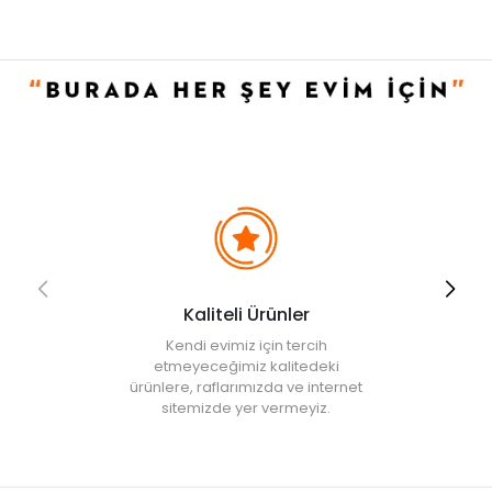
Ürün İçeriği
• Sıvı sabunluk: 1 adet
• Diş fırçalık: 1 adet
• Katı sabunluk: 1 adet
Kullanım ve Bakım Bilgileri
• Nemli bez ile silinerek temizlenebilir.
• Not:
Bu fiyat perakende satışlar için belirlenmiştir. Toplu alımlar
Evidea tarafından incelenecek ve uygun bulunmayan siparişler
iptal edilecektir.
• " Ürün görsellerinde ışık, ortam ve dijital düzenlemelere bağlı
olarak renk ve doku farklılıkları oluşabilir. "
Kaliteli Ürünler
Kendi evimiz için tercih
etmeyeceğimiz kalitedeki
ürünlere, raflarımızda ve internet
sitemizde yer vermeyiz.