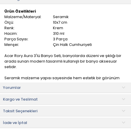
Ürün Özellikleri
Malzeme/Materyal:
Seramik
Ölçü:
10x7 cm
Renk:
Krem
Hacim:
310 ml
Parça Sayısı:
3 Parça
Menşei:
Çin Halk Cumhuriyeti
Acar Rory Aura 3'lü Banyo Seti, banyolarda düzeni ve şıklığı bir
arada sunan modern tasarımlı kullanışlı bir banyo aksesuar
setidir.
Seramik malzeme yapısı sayesinde hem estetik bir görünüm
sunar hem de uzun ömürlü kullanım avantajı sağlar. Minimal ve
Yorumlar
zarif tasarımı sayesinde farklı banyo dekorasyon stilleriyle
kolayca uyum sağlayarak banyolara dekoratif bir dokunuş
Kargo ve Teslimat
kazandırır.
Taksit Seçenekleri
Kompakt tasarımı sayesinde lavabo kenarında düzenli bir
görünüm oluştururken, banyolarda modern ve estetik bir
atmosfer yaratır.
İade ve İptal