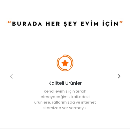
Ürün İçeriği
• Sıvı sabunluk: 1 adet
• Diş fırçalık: 1 adet
• Katı sabunluk: 1 adet
Kullanım ve Bakım Bilgileri
• Nemli bez ile silinerek temizlenebilir.
• Not:
Bu fiyat perakende satışlar için belirlenmiştir. Toplu alımlar
Evidea tarafından incelenecek ve uygun bulunmayan siparişler
iptal edilecektir.
• " Ürün görsellerinde ışık, ortam ve dijital düzenlemelere bağlı
olarak renk ve doku farklılıkları oluşabilir. "
Kaliteli Ürünler
Kendi evimiz için tercih
etmeyeceğimiz kalitedeki
ürünlere, raflarımızda ve internet
sitemizde yer vermeyiz.