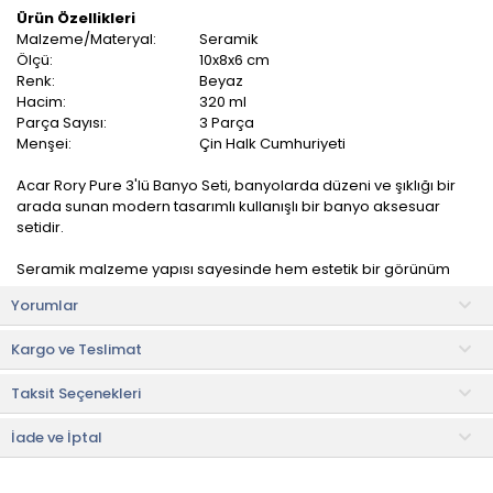
Ürün Özellikleri
Malzeme/Materyal:
Seramik
Ölçü:
10x8x6 cm
Renk:
Beyaz
Hacim:
320 ml
Parça Sayısı:
3 Parça
Menşei:
Çin Halk Cumhuriyeti
Acar Rory Pure 3'lü Banyo Seti, banyolarda düzeni ve şıklığı bir
arada sunan modern tasarımlı kullanışlı bir banyo aksesuar
setidir.
Seramik malzeme yapısı sayesinde hem estetik bir görünüm
sunar hem de uzun ömürlü kullanım avantajı sağlar. Minimal ve
Yorumlar
zarif tasarımı sayesinde farklı banyo dekorasyon stilleriyle
kolayca uyum sağlayarak banyolara dekoratif bir dokunuş
Kargo ve Teslimat
kazandırır.
Taksit Seçenekleri
Kompakt tasarımı sayesinde lavabo kenarında düzenli bir
görünüm oluştururken, banyolarda modern ve estetik bir
atmosfer yaratır.
İade ve İptal
Ürün İçeriği