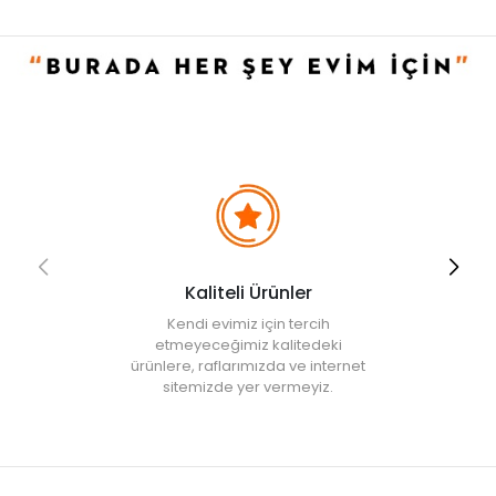
• Sıvı sabunluk: 1 adet
• Diş fırçalık: 1 adet
• Katı sabunluk: 1 adet
Kullanım ve Bakım Bilgileri
• Nemli bez ile silinerek temizlenebilir.
• Not:
Bu fiyat perakende satışlar için belirlenmiştir. Toplu alımlar
Evidea tarafından incelenecek ve uygun bulunmayan siparişler
iptal edilecektir.
• " Ürün görsellerinde ışık, ortam ve dijital düzenlemelere bağlı
olarak renk ve doku farklılıkları oluşabilir. "
Kaliteli Ürünler
Kendi evimiz için tercih
etmeyeceğimiz kalitedeki
ürünlere, raflarımızda ve internet
sitemizde yer vermeyiz.