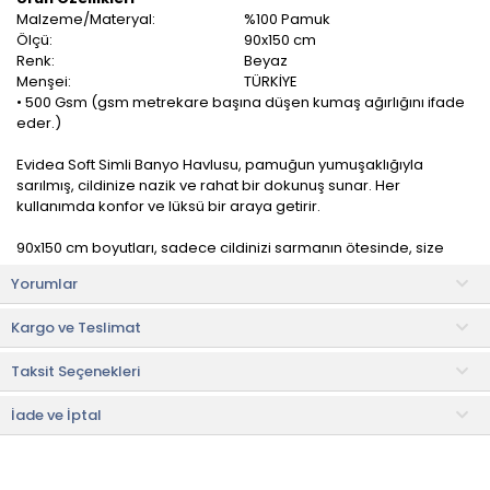
Malzeme/Materyal:
%100 Pamuk
Ölçü:
90x150 cm
Renk:
Beyaz
Menşei:
TÜRKİYE
• 500 Gsm (gsm metrekare başına düşen kumaş ağırlığını ifade
eder.)
Evidea Soft Simli Banyo Havlusu, pamuğun yumuşaklığıyla
sarılmış, cildinize nazik ve rahat bir dokunuş sunar. Her
kullanımda konfor ve lüksü bir araya getirir.
90x150 cm boyutları, sadece cildinizi sarmanın ötesinde, size
etkileyici bir örtü sağlama potansiyeli taşıyor. Rahatça sarılabilir
Yorumlar
veya üzerinizi örtebilirsiniz.
Pamuk malzeme, suyu hızla emerek etkili bir kurulama sağlar.
Kargo ve Teslimat
Hem pratik kullanım hem de dayanıklılık sunar.
Taksit Seçenekleri
Kullanım ve Bakım Bilgileri
• 40 °C'de yıkayınız.
• Orta sıcaklıkta ütüleyiniz.
İade ve İptal
• Beyazlatıcı kullanmayınız.
• Kuru temizleme yapmayınız.
• Düşük ısıda makinede kurutma yapılabilir.