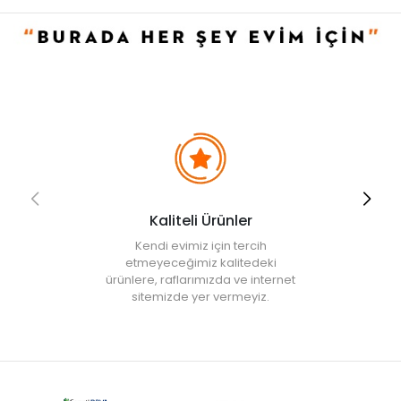
• Not:
Bu fiyat perakende satışlar için belirlenmiştir. Toplu alımlar
Evidea tarafından incelenecek ve uygun bulunmayan siparişler
iptal edilecektir.
• " Ürün görsellerinde ışık, ortam ve dijital düzenlemelere bağlı
olarak renk ve doku farklılıkları oluşabilir. "
Kaliteli Ürünler
Kendi evimiz için tercih
etmeyeceğimiz kalitedeki
ürünlere, raflarımızda ve internet
sitemizde yer vermeyiz.