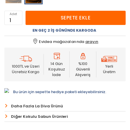
Adet
SEPETE EKLE
EN GEÇ 2 İŞ GÜNÜNDE KARGODA
Evidea mağazalarında
arayın
14 Gün
%100
1000TL ve Üzeri
Yerli
Koşulsuz
Güvenli
Ücretsiz Kargo
Üretim
İade
Alışveriş
Bu ürün için sepette hediye paketi ekleyebilirsiniz.
Daha Fazla La Diva Ürünü
Diğer Kokulu Sabun Ürünleri