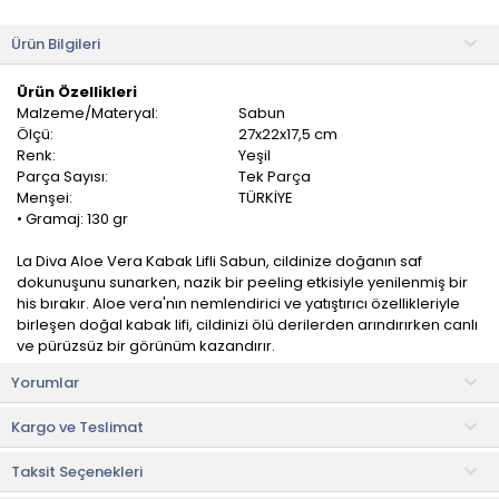
Ürün Bilgileri
Ürün Özellikleri
Malzeme/Materyal:
Sabun
Ölçü:
27x22x17,5 cm
Renk:
Yeşil
Parça Sayısı:
Tek Parça
Menşei:
TÜRKİYE
• Gramaj: 130 gr
La Diva Aloe Vera Kabak Lifli Sabun, cildinize doğanın saf
dokunuşunu sunarken, nazik bir peeling etkisiyle yenilenmiş bir
his bırakır. Aloe vera'nın nemlendirici ve yatıştırıcı özellikleriyle
birleşen doğal kabak lifi, cildinizi ölü derilerden arındırırken canlı
ve pürüzsüz bir görünüm kazandırır.
Yorumlar
Kabak lifinin doğal sertliği sayesinde dolaşımı destekler,
cildinize canlılık kazandırır. Aloe vera ise ferahlatıcı aroması ve
Kargo ve Teslimat
nemlendirici yapısıyla gün boyu taze bir his bırakır.
Taksit Seçenekleri
Kullanma Talimatı
• Su ile köpürtüp nazikçe masaj yaparak saçınızı ve vücudunuzu