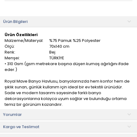
Ürün Bilgileri
Ürün Özellikleri
Malzeme/Materyal:
%75 Pamuk %25 Polyester
Ölçü:
70x140 cm
Renk:
Bej
Menşei:
TÜRKİYE
• 310 Gsm (gsm metrekare başına düşen kumaş ağırlığını ifade
eder.)
Royal Mave Banyo Havlusu, banyolarınızda hem konfor hem de
şıklık sunan, günlük kullanım için ideal bir ev tekstili ürünüdür.
Sade ve modern tasarımı sayesinde farklı banyo
dekorasyonlarına kolayca uyum sağlar ve bulunduğu ortama
temiz bir görünüm kazandırır.
Yorumlar
%75 pamuk ve %25 polyester karışımlı yapısı sayesinde hem
yumuşak bir doku hem de dayanıklılık sunar. 70x140 cm ölçüsü
Kargo ve Teslimat
ile vücudu rahatça sararak etkili kurulanma sağlar. 310 GSM
kumaş yoğunluğu sayesinde suyu hızlı emerek konforlu bir