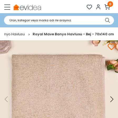
0
Ürün, kategori veya marka adı ile arayınız.
Banyo Havlusu
Royal Mave Banyo Havlusu - Bej - 70x140 cm