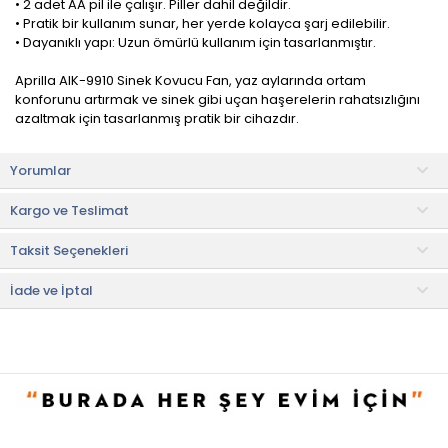
• 2 adet AA pil ile çalışır. Piller dahil değildir.
• Pratik bir kullanım sunar, her yerde kolayca şarj edilebilir.
• Dayanıklı yapı: Uzun ömürlü kullanım için tasarlanmıştır.
Aprilla AIK-9910 Sinek Kovucu Fan, yaz aylarında ortam
konforunu artırmak ve sinek gibi uçan haşerelerin rahatsızlığını
azaltmak için tasarlanmış pratik bir cihazdır.
Döner fan sistemi ve özel tasarımı sayesinde bulunduğu alanda
Yorumlar
sineklerin yaklaşmasını zorlaştırarak daha rahat bir kullanım
ortamı sunar. Ev, balkon, mutfak, yazlık ve açık alanlarda
Kargo ve Teslimat
kullanım için uygun kompakt bir çözümdür.
Taksit Seçenekleri
Kimyasal kullanımına gerek duymadan fiziksel etkiyle sinekleri
uzaklaştırmaya yardımcı olur. Sessiz çalışma yapısı sayesinde
günlük yaşamda rahatsızlık vermeden kullanılabilir ve özellikle
İade ve İptal
yemek alanlarında daha konforlu bir ortam oluşturur.
Garanti
• 2 yıl
• Not:
Bu fiyat perakende satışlar için belirlenmiştir. Toplu alımlar
Evidea tarafından incelenecek ve uygun bulunmayan siparişler
iptal edilecektir.