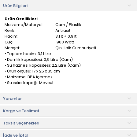
Ürün Bilgileri
Ürün Özellikleri
Malzeme/Materyal:
Cam / Plastik
Renk:
Antrasit
Hacim:
3,1 lt + 0,9 lt
Güç:
1900 Watt
Menşei:
Çin Halk Cumhuriyeti
• Toplam hacim: 3,1 Litre
• Demlik kapasitesi: 0,9 Litre (Cam)
• Su haznesi kapasitesi: 2,2 Litre (Cam)
• Ürün ölçüsü: 17 x 25 x 35 cm
• Malzeme: BPA içermez
• Su ısıtıcı kapağı: Mevcut
Güçlü Isıtıcı Bitmeyen Çay Keyfi
Yorumlar
Homend Infinity 1764H Cam Çay Makinesi, 0,9 litre kapasiteli cam
demlik ve 2,2 litre su haznesiyle birlikte toplamda 3,1 litrelik geniş
Kargo ve Teslimat
bir hacme sahiptir. XL kapasitesi sayesinde tek seferde 35
bardak çay demleyerek kalabalık aile sofralarınızda,
Taksit Seçenekleri
misafirlerinize ya da arkadaş toplantılarınızda çay keyfini
doyasıya yaşamanızı sağlar.
İade ve İptal