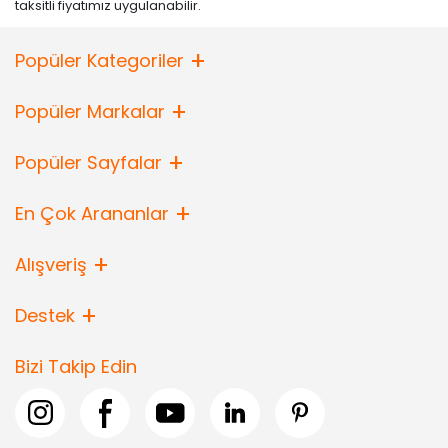
taksitli fiyatımız uygulanabilir.
• Not:
Bu fiyat perakende satışlar için belirlenmiştir. Toplu alımlar
Evidea tarafından incelenecek ve uygun bulunmayan siparişler
iptal edilecektir.
Popüler Kategoriler
• " Ürün görsellerinde ışık, ortam ve dijital düzenlemelere bağlı
olarak renk ve doku farklılıkları oluşabilir. "
Popüler Markalar
Popüler Sayfalar
En Çok Arananlar
Alışveriş
Destek
Bizi Takip Edin