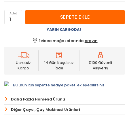
Adet
SEPETE EKLE
YARIN KARGODA!
Evidea mağazalarında
arayın
Ücretsiz
14 Gün Koşulsuz
%100 Güvenli
Kargo
İade
Alışveriş
Bu ürün için sepette hediye paketi ekleyebilirsiniz.
Daha Fazla Homend Ürünü
Diğer Çaycı, Çay Makinesi Ürünleri