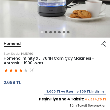
Homend
Stok Kodu:
HMD160
Homend Infinity XL 1764H Cam Çay Makinesi -
Antrasit - 1900 Watt
(4)
2.699 TL
3.000 TL ve Üzerine 600 TL İndirim
Peşin Fiyatına
4
Taksit:
4
x
674,75
TL
Tüm Taksit Seçenekleri