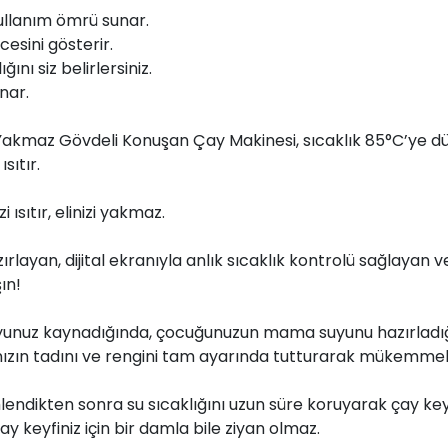
kullanım ömrü sunar.
cesini gösterir.
ını siz belirlersiniz.
nar.
kmaz Gövdeli Konuşan Çay Makinesi, sıcaklık 85°C’ye dü
sıtır.
i ısıtır, elinizi yakmaz.
layan, dijital ekranıyla anlık sıcaklık kontrolü sağlayan v
ın!
nuz kaynadığında, çocuğunuzun mama suyunu hazırladığın
yınızın tadını ve rengini tam ayarında tutturarak mükemmel 
mlendikten sonra su sıcaklığını uzun süre koruyarak çay ke
 keyfiniz için bir damla bile ziyan olmaz.