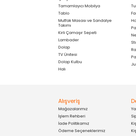
Tamamlayıcı Mobilya
Tu
Tablo
F
Mutfak Masası ve Sandalye
Ho
Takımı
Pa
Kirli Çamaşır Sepeti
Ne
Lambader
St
Dolap
Ra
TV Ünitesi
P
Dolap Kulbu
Ju
Halı
Alışveriş
D
Mağazalarımız
Ya
İşlem Rehberi
Si
İade Politikamız
Ki
Ödeme Seçeneklerimiz
Ki