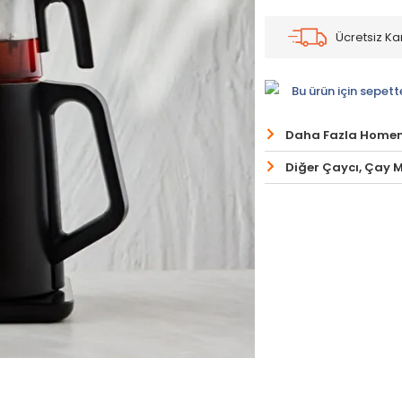
Ücretsiz K
Bu ürün için sepett
Daha Fazla Home
Diğer Çaycı, Çay M