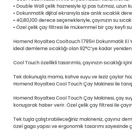
• Double Wall çelik haznesiyle içi pas tutmaz, uzun 
• Dokunmatik dijital ekranıyla size anlık sıcaklık dere
• 40,80,100 derece seçenekleriyle, çayınızın su sıcaklığ
• Özel çelik çay filtresi ile mükemmel bir çay keyfi su
Homend Royaltea Cooltouch 1795H Dokunmatik El Ya
ideal demleme sıcaklığı olan 92°C’ye kadar yeniden ı
Cool Touch özellikli tasarımla, çayınızın sıcaklığı içiniz
Tek dokunuşla mama, kahve suyu ve leziz çaylar hazır
Homend Royaltea Cool Touch Çay Makinesi ile tanış
Homend Royaltea Cool Touch Çay Makinesi, çay suyu
konuşarak haber verir. Özel çelik çay filtresi ile ça
Tek tuşla çalıştırabileceğiniz makineniz, çayınız de
özel gaga yapısı ve ergonomik tasarımı sayesinde çay