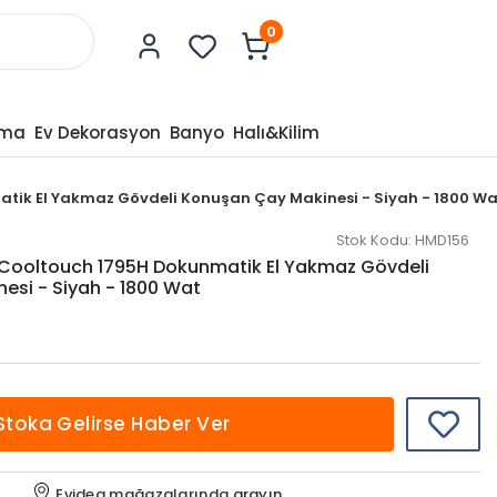
0
tma
Ev Dekorasyon
Banyo
Halı&Kilim
ik El Yakmaz Gövdeli Konuşan Çay Makinesi - Siyah - 1800 Wa
Stok Kodu:
HMD156
ooltouch 1795H Dokunmatik El Yakmaz Gövdeli
esi - Siyah - 1800 Wat
Stoka Gelirse Haber Ver
Evidea mağazalarında
arayın