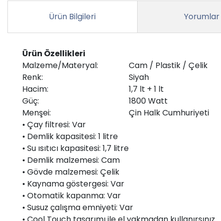
Ürün Bilgileri
Yorumlar
Ürün Özellikleri
Malzeme/Materyal:
Cam / Plastik / Çelik
Renk:
Siyah
Hacim:
1,7 lt + 1 lt
Güç:
1800 Watt
Menşei:
Çin Halk Cumhuriyeti
• Çay filtresi: Var
• Demlik kapasitesi: 1 litre
• Su ısıtıcı kapasitesi: 1,7 litre
• Demlik malzemesi: Cam
• Gövde malzemesi: Çelik
• Kaynama göstergesi: Var
• Otomatik kapanma: Var
• Susuz çalışma emniyeti: Var
• Cool Touch tasarımı ile el yakmadan kullanırsınız.