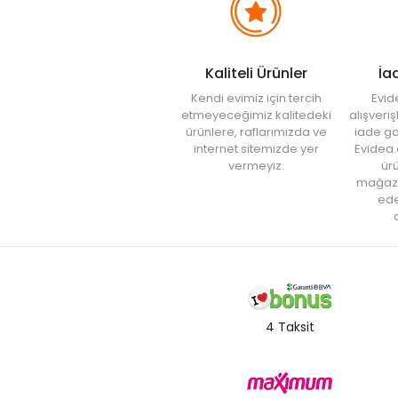
Kaliteli Ürünler
İa
Kendi evimiz için tercih
Evid
etmeyeceğimiz kalitedeki
alışveri
ürünlere, raflarımızda ve
iade ga
internet sitemizde yer
Evidea.
vermeyiz.
ürü
mağaz
ede
a
4 Taksit