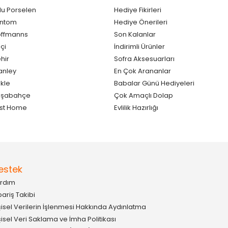
lu Porselen
Hediye Fikirleri
antom
Hediye Önerileri
ffmanns
Son Kalanlar
çi
İndirimli Ürünler
hir
Sofra Aksesuarları
anley
En Çok Arananlar
kle
Babalar Günü Hediyeleri
aşabahçe
Çok Amaçlı Dolap
st Home
Evlilik Hazırlığı
estek
rdım
pariş Takibi
şisel Verilerin İşlenmesi Hakkında Aydınlatma
şisel Veri Saklama ve İmha Politikası