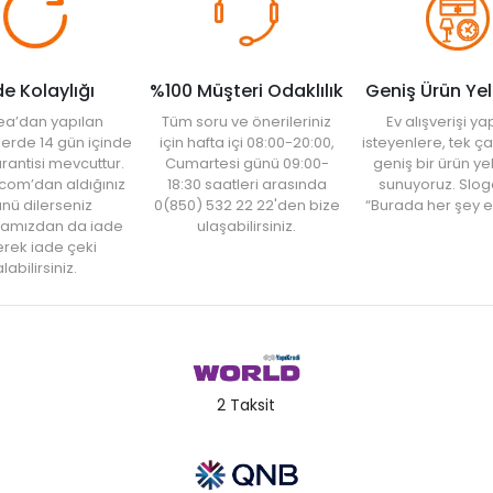
de Kolaylığı
%100 Müşteri Odaklılık
Geniş Ürün Ye
ea’dan yapılan
Tüm soru ve önerileriniz
Ev alışverişi 
şlerde 14 gün içinde
için hafta içi 08:00-20:00,
isteyenlere, tek ça
rantisi mevcuttur.
Cumartesi günü 09:00-
geniş bir ürün y
com’dan aldığınız
18:30 saatleri arasında
sunuyoruz. Slog
nü dilerseniz
0(850) 532 22 22'den bize
“Burada her şey e
amızdan da iade
ulaşabilirsiniz.
rek iade çeki
labilirsiniz.
2 Taksit