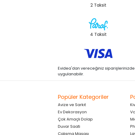
2 Taksit
4 Taksit
Evidea'dan vereceğiniz siparişlerinizde kre
uygulanabilir.
Popüler Kategoriler
P
Avize ve Sarkıt
Ki
Ev Dekorasyon
Va
Çok Amaçlı Dolap
Mi
Duvar Saati
Ph
Çalışma Masası
La