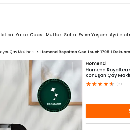
letleri
Yatak Odası
Mutfak
Sofra
Ev ve Yaşam
Aydınla
aycı, Çay Makinesi
Homend Royaltea Cooltouch 1795H Dokunmat
Homend
Homend Royaltea C
Konuşan Çay Makin
(2)