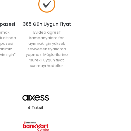
lpazesi
365 Gün Uygun Fiyat
yapmak
Evidea agresif
tı altında
kampanyalara fon
elpazesi
ayırmak için yüksek
anımız
seviyeden fiyatlama
vim için”
yapmaz. Müşterilerine
‘sürekli uygun fiyat’
sunmayı hedefler.
4 Taksit