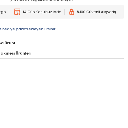
argo
14 Gün Koşulsuz İade
%100 Güvenli Alışveriş
e hediye paketi ekleyebilirsiniz.
nd Ürünü
akinesi Ürünleri