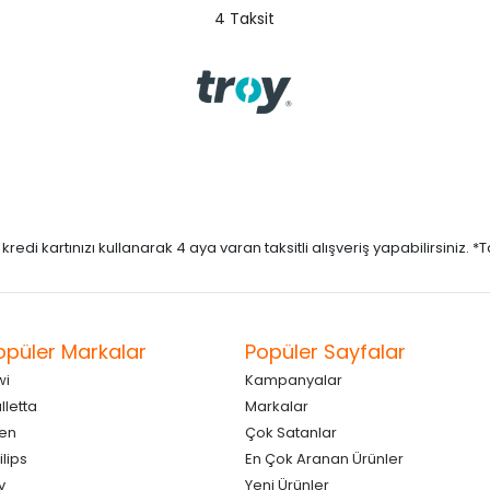
4 Taksit
di kartınızı kullanarak 4 aya varan taksitli alışveriş yapabilirsiniz. *Taks
opüler Markalar
Popüler Sayfalar
wi
Kampanyalar
lletta
Markalar
en
Çok Satanlar
ilips
En Çok Aranan Ürünler
v
Yeni Ürünler