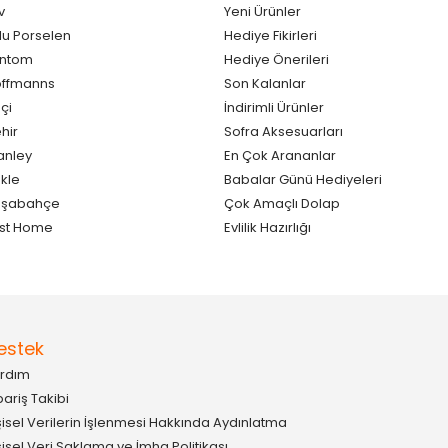
v
Yeni Ürünler
lu Porselen
Hediye Fikirleri
antom
Hediye Önerileri
ffmanns
Son Kalanlar
çi
İndirimli Ürünler
hir
Sofra Aksesuarları
anley
En Çok Arananlar
kle
Babalar Günü Hediyeleri
aşabahçe
Çok Amaçlı Dolap
st Home
Evlilik Hazırlığı
estek
rdım
pariş Takibi
şisel Verilerin İşlenmesi Hakkında Aydınlatma
şisel Veri Saklama ve İmha Politikası