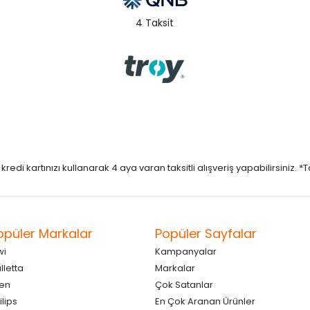
4 Taksit
di kartınızı kullanarak 4 aya varan taksitli alışveriş yapabilirsiniz. *Taks
opüler Markalar
Popüler Sayfalar
wi
Kampanyalar
lletta
Markalar
en
Çok Satanlar
ilips
En Çok Aranan Ürünler