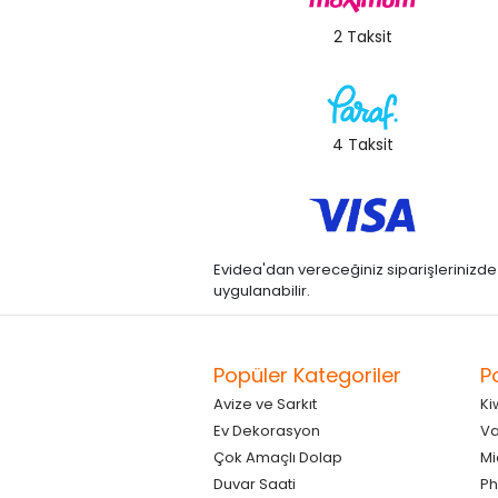
2 Taksit
4 Taksit
Evidea'dan vereceğiniz siparişlerinizde kre
uygulanabilir.
Popüler Kategoriler
P
Avize ve Sarkıt
Ki
Ev Dekorasyon
Va
Çok Amaçlı Dolap
Mi
Duvar Saati
Ph