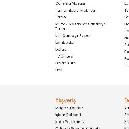
Çalışma Masası
La
Tamamlayıcı Mobilya
Tu
Tablo
F
Mutfak Masası ve Sandalye
Ho
Takımı
Pa
Kirli Çamaşır Sepeti
Ne
Lambader
St
Dolap
Ra
TV Ünitesi
P
Dolap Kulbu
Ju
Halı
Alışveriş
D
Mağazalarımız
Ya
İşlem Rehberi
Si
İade Politikamız
Ki
Ödeme Seçeneklerimiz
Ki