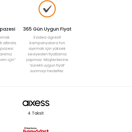
lpazesi
365 Gün Uygun Fiyat
yapmak
Evidea agresif
tı altında
kampanyalara fon
elpazesi
ayırmak için yüksek
anımız
seviyeden fiyatlama
vim için”
yapmaz. Müşterilerine
‘sürekli uygun fiyat’
sunmayı hedefler.
4 Taksit