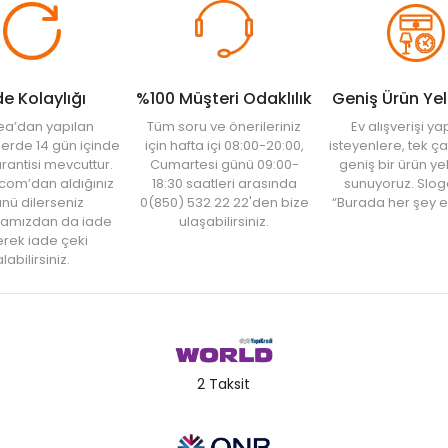
de Kolaylığı
%100 Müşteri Odaklılık
Geniş Ürün Ye
ea’dan yapılan
Tüm soru ve önerileriniz
Ev alışverişi 
şlerde 14 gün içinde
için hafta içi 08:00-20:00,
isteyenlere, tek ça
rantisi mevcuttur.
Cumartesi günü 09:00-
geniş bir ürün y
com’dan aldığınız
18:30 saatleri arasında
sunuyoruz. Slog
nü dilerseniz
0(850) 532 22 22'den bize
“Burada her şey e
amızdan da iade
ulaşabilirsiniz.
rek iade çeki
labilirsiniz.
2 Taksit