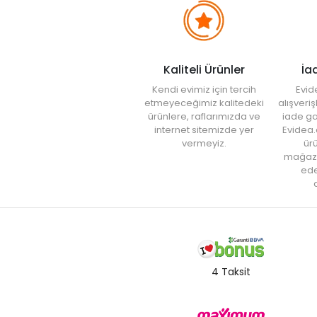
Kaliteli Ürünler
İa
Kendi evimiz için tercih
Evid
etmeyeceğimiz kalitedeki
alışveri
ürünlere, raflarımızda ve
iade ga
internet sitemizde yer
Evidea.
vermeyiz.
ürü
mağaz
ede
a
4 Taksit