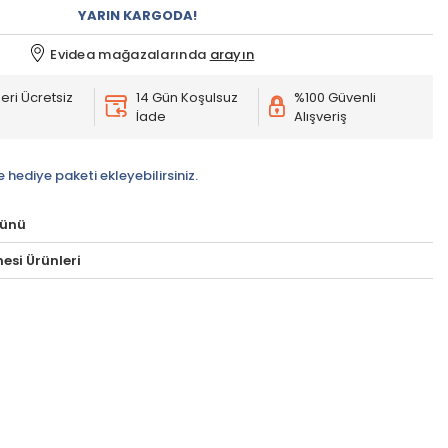
YARIN KARGODA!
Evidea mağazalarında
arayın
eri Ücretsiz
14 Gün Koşulsuz
%100 Güvenli
İade
Alışveriş
e hediye paketi ekleyebilirsiniz.
rünü
esi Ürünleri