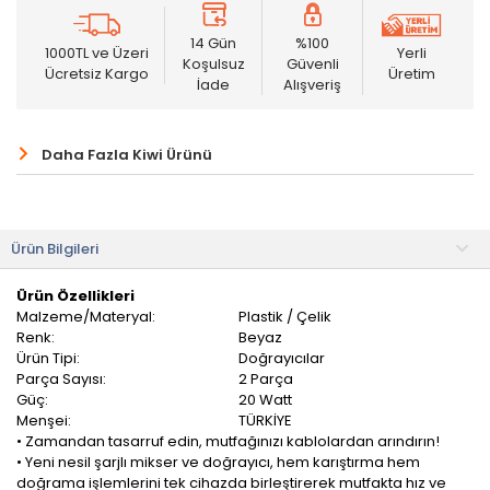
14 Gün
%100
1000TL ve Üzeri
Yerli
Koşulsuz
Güvenli
Ücretsiz Kargo
Üretim
İade
Alışveriş
Daha Fazla Kiwi Ürünü
Ürün Bilgileri
Ürün Özellikleri
Malzeme/Materyal:
Plastik / Çelik
Renk:
Beyaz
Ürün Tipi:
Doğrayıcılar
Parça Sayısı:
2 Parça
Güç:
20 Watt
Menşei:
TÜRKİYE
• Zamandan tasarruf edin, mutfağınızı kablolardan arındırın!
• Yeni nesil şarjlı mikser ve doğrayıcı, hem karıştırma hem
doğrama işlemlerini tek cihazda birleştirerek mutfakta hız ve