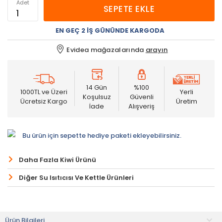
Adet
SEPETE EKLE
EN GEÇ 2 İŞ GÜNÜNDE KARGODA
Evidea mağazalarında
arayın
14 Gün
%100
1000TL ve Üzeri
Yerli
Koşulsuz
Güvenli
Ücretsiz Kargo
Üretim
İade
Alışveriş
Bu ürün için sepette hediye paketi ekleyebilirsiniz.
Daha Fazla Kiwi Ürünü
Diğer Su Isıtıcısı Ve Kettle Ürünleri
Ürün Bilgileri