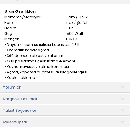
Ürün Özellikleri
Malzeme/Materyal:
Cam / Çelik
Renk:
Inox / Şeffaf
Hacim:
1,8 lt
Güç:
1500 Watt
Menşei:
TÜRKİYE
• Dayanıklı cam su ısıtıcısı kapasitesi 1,8 lt.
• Otomatik kapak açma.
• 360 derece kablosuz kullanım.
• Gizli paslanmaz çelik ısıtma elemanı.
• Kaynama-susuz kalma koruması.
• Açma/kapama düğmesi ve ışık göstergesi.
• Kablo saklama.
Yorumlar
Şık Tasarım
Cam haznesi ile mutfaklarda çeşitli ürün ve eşyalar ile uyumlu bir
Kargo ve Teslimat
görsele sahiptir. Sade ve şık tasarımı ile öne çıkarken oldukça
ergonomik bir yapısı vardır. Su seviyesi göstergesi sayesinde
Taksit Seçenekleri
kolay takip imkanı sunar.
Su Kaynatma Gücü
İade ve İptal
1500 watt değerinde etkili bir su kaynatma gücüne sahiptir.