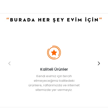
Yüksek güç kapasitesi ile birlikte gözlenen su kaynatma
performansı da oldukça etkileyici düzeydedir. Çok hızlı bir
sürede haznesine yerleştirdiğiniz su miktarını kaynatır ve sıcak
su ihtiyacınızı kısa bir sürede giderir.
Enerji Tasarrufu Sağlar
Çok hızlı bir sürede yüksek bir şekilde performansı göstermekle
birlikte enerji tasarrufu sağlamak konusunda da başarılıdır. Etkili
düzeyde bir enerji verimliliği sağlayarak kullanıcılarının enerji
tasarrufu yapmasına olanak tanır.
Kaynamayı Kapatan Güvenlik Sistemi
Su ısıtıcısı su kaynatıldıktan sonra otomatik olarak durur. Cihazın
boş yere çalışmasını önleyerek elektrik tasarrufu sağalar.
Elektrik arızalarının önüne geçerek cihazı güvenle kullanma
Kaliteli Ürünler
avantajı sağlarsınız.
Kendi evimiz için tercih
Garanti
etmeyeceğimiz kalitedeki
• 2 yıl
ürünlere, raflarımızda ve internet
sitemizde yer vermeyiz.
• Not:
Bu fiyat perakende satışlar için belirlenmiştir. Toplu alımlar
Evidea tarafından incelenecek ve uygun bulunmayan siparişler
iptal edilecektir.
• " Ürün görsellerinde ışık, ortam ve dijital düzenlemelere bağlı