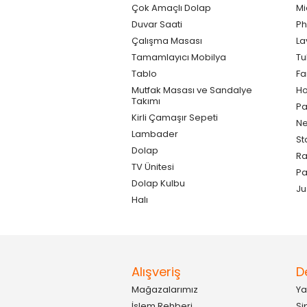
Çok Amaçlı Dolap
Mi
Duvar Saati
Ph
Çalışma Masası
La
Tamamlayıcı Mobilya
Tu
Tablo
F
Mutfak Masası ve Sandalye
Ho
Takımı
Pa
Kirli Çamaşır Sepeti
Ne
Lambader
St
Dolap
Ra
TV Ünitesi
P
Dolap Kulbu
Ju
Halı
Alışveriş
D
Mağazalarımız
Ya
İşlem Rehberi
Si