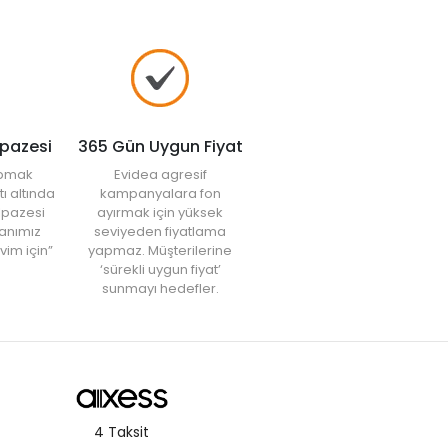
lpazesi
365 Gün Uygun Fiyat
yapmak
Evidea agresif
tı altında
kampanyalara fon
elpazesi
ayırmak için yüksek
anımız
seviyeden fiyatlama
vim için”
yapmaz. Müşterilerine
‘sürekli uygun fiyat’
sunmayı hedefler.
4 Taksit