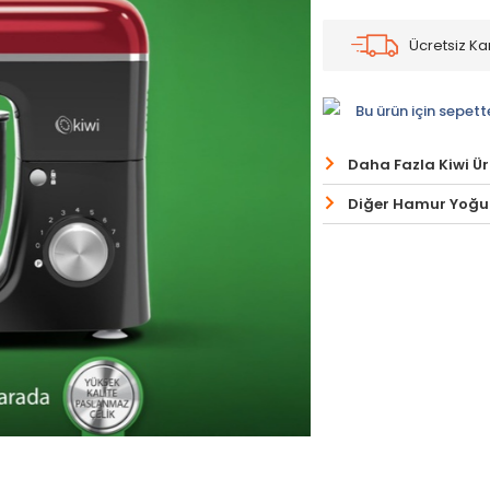
Ücretsiz K
Bu ürün için sepett
Daha Fazla Kiwi Ü
Diğer Hamur Yoğur