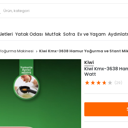
letleri
Yatak Odası
Mutfak
Sofra
Ev ve Yaşam
Aydınla
Yoğurma Makinesi
Kiwi Kmx-3638 Hamur Yoğurma ve Stant Mikser
Kiwi
Kiwi Kmx-3638 Hamu
Watt
(29)