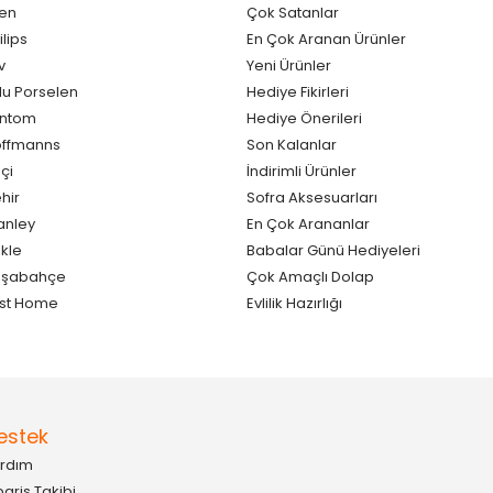
en
Çok Satanlar
ilips
En Çok Aranan Ürünler
v
Yeni Ürünler
lu Porselen
Hediye Fikirleri
antom
Hediye Önerileri
ffmanns
Son Kalanlar
çi
İndirimli Ürünler
hir
Sofra Aksesuarları
anley
En Çok Arananlar
kle
Babalar Günü Hediyeleri
aşabahçe
Çok Amaçlı Dolap
st Home
Evlilik Hazırlığı
estek
rdım
pariş Takibi