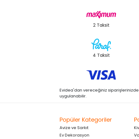
2 Taksit
4 Taksit
Evidea'dan vereceğiniz siparişlerinizde kre
uygulanabilir.
Popüler Kategoriler
P
Avize ve Sarkıt
Ki
Ev Dekorasyon
Va