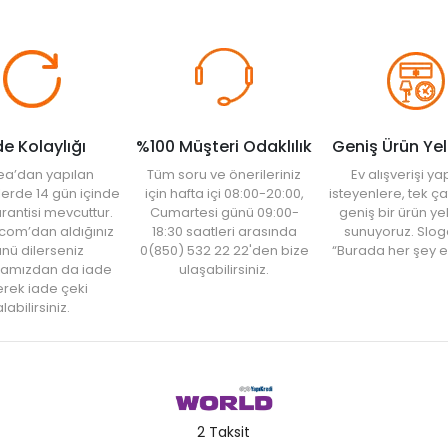
de Kolaylığı
%100 Müşteri Odaklılık
Geniş Ürün Ye
ea’dan yapılan
Tüm soru ve önerileriniz
Ev alışverişi 
şlerde 14 gün içinde
için hafta içi 08:00-20:00,
isteyenlere, tek ça
rantisi mevcuttur.
Cumartesi günü 09:00-
geniş bir ürün y
com’dan aldığınız
18:30 saatleri arasında
sunuyoruz. Slog
nü dilerseniz
0(850) 532 22 22'den bize
“Burada her şey e
amızdan da iade
ulaşabilirsiniz.
rek iade çeki
labilirsiniz.
2 Taksit