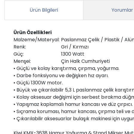
Ürün Bilgileri
Yorumlar
Ürün Özellikleri
Malzeme/Materyal:
Paslanmaz Çelik / Plastik / Al
Renk:
Gri / Kırmızı
Güç:
1300 Watt
Menşei:
Çin Halk Cumhuriyeti
• Güçlü ve kolay karıştırma, çırpma, yoğurma.
• Darbe fonksiyonu ve değişken hız ayarı.
• Güçlü 1300W motor.
• Büyük ve çıkarılabilir 5,3 L paslanmaz çelik karıştı
• Kolay aksesuar değişimi için serbest bırakma düğme
• Yapışmaz kaplamalı hamur kancası ve düz çırpıcı.
• Sıçrama koruması, hamur kancası, çırpma teli ve düz
• Çıkarılabilir aksesuarlar bulaşık makinesi için uygu
Kiwi KMX-3638 Hamur Yoğurma & Stand Mikser Mutfa