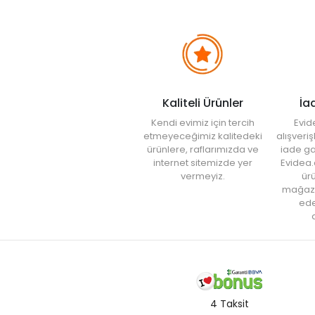
Kaliteli Ürünler
İa
Kendi evimiz için tercih
Evid
etmeyeceğimiz kalitedeki
alışveri
ürünlere, raflarımızda ve
iade ga
internet sitemizde yer
Evidea.
vermeyiz.
ürü
mağaz
ede
a
4 Taksit