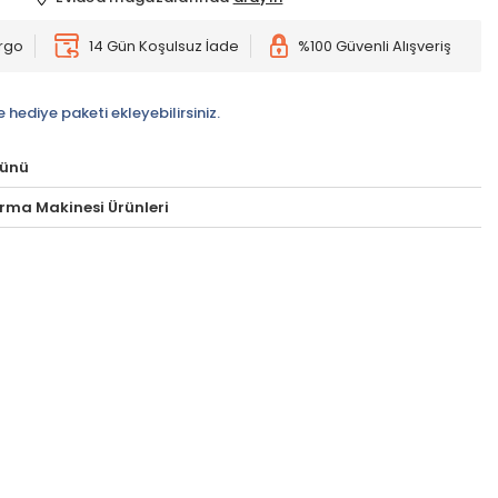
argo
14 Gün Koşulsuz İade
%100 Güvenli Alışveriş
e hediye paketi ekleyebilirsiniz.
rünü
ma Makinesi Ürünleri