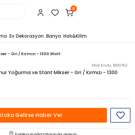
0
tma
Ev Dekorasyon
Banyo
Halı&Kilim
 - Gri / Kırmızı - 1300 Watt
Stok Kodu:
BMV162
r Yoğurma ve Stant Mikser - Gri / Kırmızı - 1300
Stoka Gelirse Haber Ver
Evidea mağazalarında
arayın