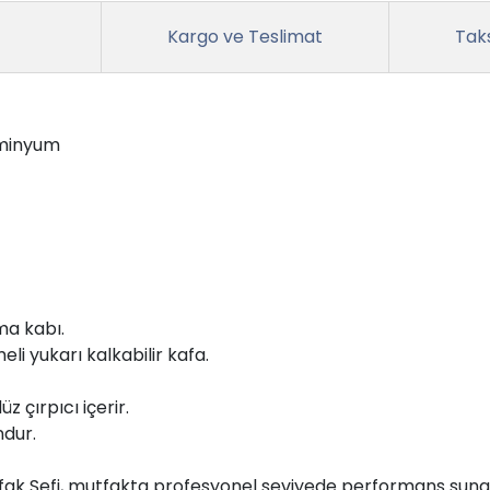
Kargo ve Teslimat
Taks
üminyum
rma kabı.
li yukarı kalkabilir kafa.
 çırpıcı içerir.
ndur.
k Şefi, mutfakta profesyonel seviyede performans sunan 