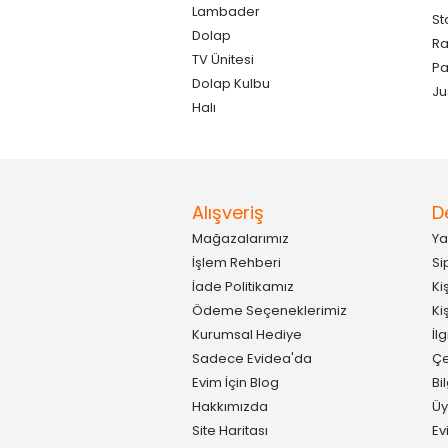
Lambader
St
Dolap
Ra
TV Ünitesi
P
Dolap Kulbu
Ju
Halı
Alışveriş
D
Mağazalarımız
Ya
İşlem Rehberi
Si
İade Politikamız
Ki
Ödeme Seçeneklerimiz
Ki
Kurumsal Hediye
İl
Sadece Evidea'da
Çe
Evim İçin Blog
Bi
Hakkımızda
Üy
Site Haritası
Ev