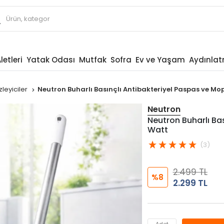
letleri
Yatak Odası
Mutfak
Sofra
Ev ve Yaşam
Aydınla
zleyiciler
Neutron Buharlı Basınçlı Antibakteriyel Paspas ve Mo
Neutron
Neutron Buharlı Ba
Watt
(3)
2.499 TL
%8
2.299 TL