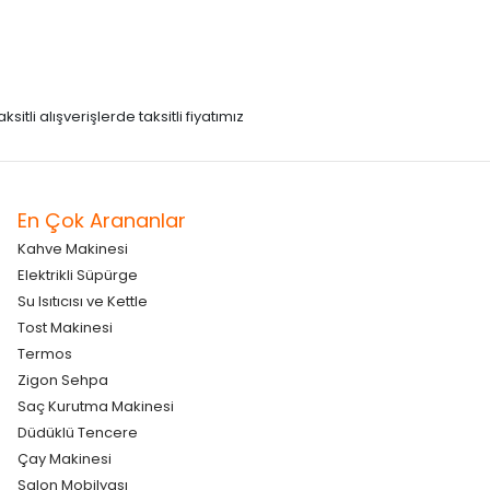
itli alışverişlerde taksitli fiyatımız
En Çok Arananlar
Kahve Makinesi
Elektrikli Süpürge
Su Isıtıcısı ve Kettle
Tost Makinesi
Termos
Zigon Sehpa
Saç Kurutma Makinesi
Düdüklü Tencere
Çay Makinesi
Salon Mobilyası