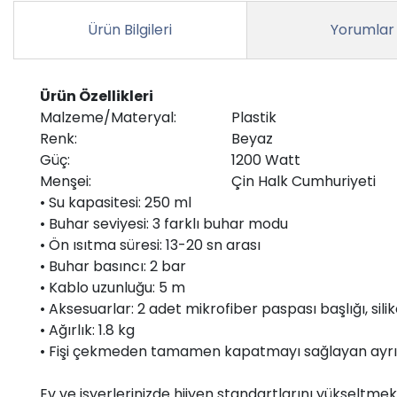
Ürün Bilgileri
Yorumlar
Ürün Özellikleri
Malzeme/Materyal:
Plastik
Renk:
Beyaz
Güç:
1200 Watt
Menşei:
Çin Halk Cumhuriyeti
• Su kapasitesi: 250 ml
• Buhar seviyesi: 3 farklı buhar modu
• Ön ısıtma süresi: 13-20 sn arası
• Buhar basıncı: 2 bar
• Kablo uzunluğu: 5 m
• Aksesuarlar: 2 adet mikrofiber paspası başlığı, silik
• Ağırlık: 1.8 kg
• Fişi çekmeden tamamen kapatmayı sağlayan ayrı
Ev ve işyerlerinizde hijyen standartlarını yükseltmek