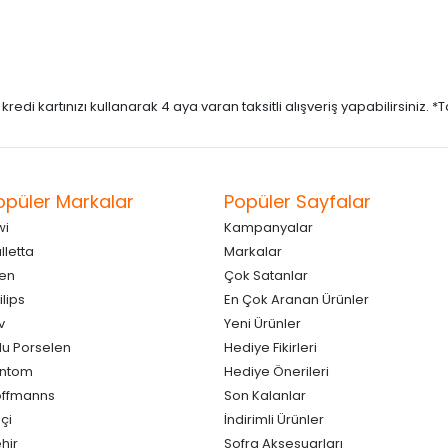
di kartınızı kullanarak 4 aya varan taksitli alışveriş yapabilirsiniz. *Taks
opüler Markalar
Popüler Sayfalar
wi
Kampanyalar
lletta
Markalar
en
Çok Satanlar
ilips
En Çok Aranan Ürünler
v
Yeni Ürünler
lu Porselen
Hediye Fikirleri
antom
Hediye Önerileri
ffmanns
Son Kalanlar
çi
İndirimli Ürünler
hir
Sofra Aksesuarları