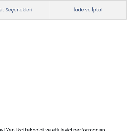
it Seçenekleri
İade ve İptal
! Yenilikçi teknoloji ve etkileyici performansın