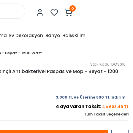
0
tma
Ev Dekorasyon
Banyo
Halı&Kilim
p - Beyaz - 1200 Watt
Stok Kodu:
DOS016
sınçlı Antibakteriyel Paspas ve Mop - Beyaz - 1200
3.000 TL ve Üzerine 600 TL İndirim
4
aya varan Taksit:
4
x
603,49
TL
Tüm Taksit Seçenekleri