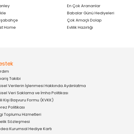
anley
En Çok Arananlar
kle
Babalar Günü Hediyeleri
aşabahçe
Çok Amaçlı Dolap
st Home
Evlilik Hazırlığı
estek
rdım
pariş Takibi
şisel Verilerin İşlenmesi Hakkında Aydınlatma
şisel Veri Saklama ve İmha Politikası
gili Kişi Başvuru Formu (KVKK)
rez Politikası
lgi Toplumu Hizmetleri
elik Sözleşmesi
idea Kurumsal Hediye Kartı