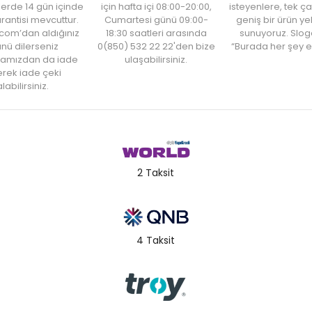
şlerde 14 gün içinde
için hafta içi 08:00-20:00,
isteyenlere, tek ça
rantisi mevcuttur.
Cumartesi günü 09:00-
geniş bir ürün y
com’dan aldığınız
18:30 saatleri arasında
sunuyoruz. Slog
nü dilerseniz
0(850) 532 22 22'den bize
“Burada her şey e
amızdan da iade
ulaşabilirsiniz.
rek iade çeki
labilirsiniz.
2 Taksit
4 Taksit