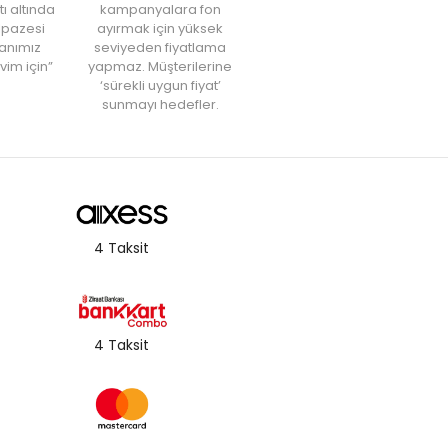
tı altında
kampanyalara fon
elpazesi
ayırmak için yüksek
anımız
seviyeden fiyatlama
vim için”
yapmaz. Müşterilerine
‘sürekli uygun fiyat’
sunmayı hedefler.
4 Taksit
4 Taksit