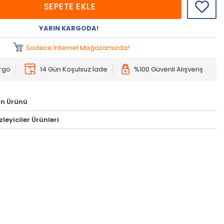
SEPETE EKLE
YARIN KARGODA!
Sadece İnternet Mağazamızda!
argo
14 Gün Koşulsuz İade
%100 Güvenli Alışveriş
on Ürünü
leyiciler Ürünleri