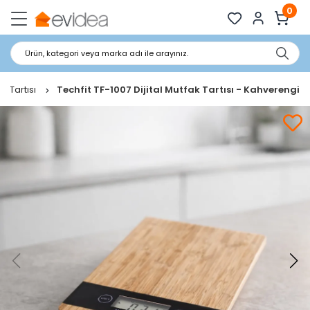
0
Ürün, kategori veya marka adı ile arayınız.
k Tartısı
Techfit TF-1007 Dijital Mutfak Tartısı - Kahverengi