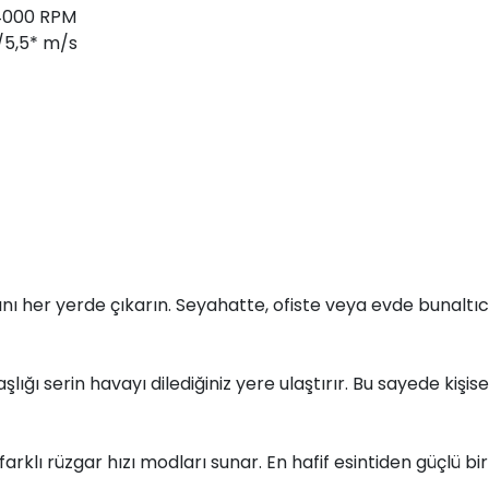
14000 RPM
/5,5* m/s
ını her yerde çıkarın. Seyahatte, ofiste veya evde bunaltı
ğı serin havayı dilediğiniz yere ulaştırır. Bu sayede kişisel 
arklı rüzgar hızı modları sunar. En hafif esintiden güçlü bir 