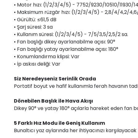
• Motor hızı: (1/2/3/4/5) - 7752/9230/10510/11930/
• Maksimum rüzgâr hızı: (1/2/3/4/5) - 2,8/4/4,2/4,6
• Gürültü: ≤61,5 dB
• Şarj süresi: 3 sa
• Kullanım süresi: (1/2/3/4/5) - 7/5/3,5/2,5/2 sa.
• Fan başlığı dikey ayarlanabilme açısı: 90°
• Fan başlığı yatay ayarlanabilme açısı: 180°
• Konumlandırma klipsi: Var
• İp askısı deliği: Var
Siz Neredeyseniz Serinlik Orada
Portatif boyut ve hafif kullanımla ferah havanın tad
Dönebilen Başlık ile Hava Akışı
Dikey 90° ve yatay 180° açılarla hareket eden fan başlı
5 Farklı Hız Modu ile Geniş Kullanım
Bunaltıcı yaz aylarında her ihtiyacınızı karşılayacak f