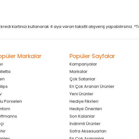
di kartınızı kullanarak 4 aya varan taksitli alışveriş yapabilirsiniz. *Taks
opüler Markalar
Popüler Sayfalar
wi
Kampanyalar
lletta
Markalar
en
Çok Satanlar
ilips
En Çok Aranan Ürünler
v
Yeni Ürünler
lu Porselen
Hediye Fikirleri
antom
Hediye Önerileri
ffmanns
Son Kalanlar
çi
İndirimli Ürünler
hir
Sofra Aksesuarları
anley
En Çok Arananlar