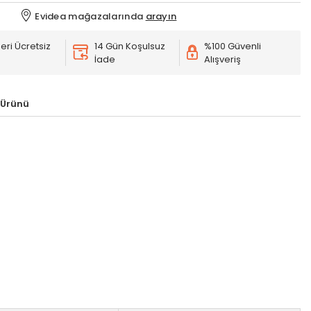
Evidea mağazalarında
arayın
eri Ücretsiz
14 Gün Koşulsuz
%100 Güvenli
İade
Alışveriş
 Ürünü