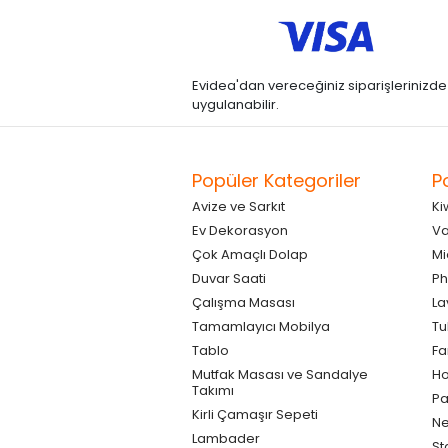
Evidea'dan vereceğiniz siparişlerinizde kre
uygulanabilir.
Popüler Kategoriler
P
Avize ve Sarkıt
Ki
Ev Dekorasyon
Va
Çok Amaçlı Dolap
Mi
Duvar Saati
Ph
Çalışma Masası
La
Tamamlayıcı Mobilya
Tu
Tablo
F
Mutfak Masası ve Sandalye
Ho
Takımı
Pa
Kirli Çamaşır Sepeti
Ne
Lambader
St