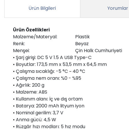
Ürün Bilgileri
Yorumlar
Ürün Özellikleri
Malzeme/Materyal:
Plastik
Renk:
Beyaz
Menşei:
Çin Halk Cumhuriyeti
• Şarj girişi: DC 5 V 1.5 A USB Type-C
• Boyutlar: 173,5 mm x 53,5 mm x 64,5 mm
• Çalışma sıcaklığı: -5 °C ~ 40 °C
• Çalışma nem oranı: %0 - %95
• Ağırlık: 200 g
• Malzeme: ABS
• Kullanım alanı: İç ve dış ortam
• Batarya: 2000 mAh lityum iyon
• Nominal gerilim: 3,7 V
• Anma gücü: 4,5 W
• Rüzgâr hızı modları: 5 hız modu