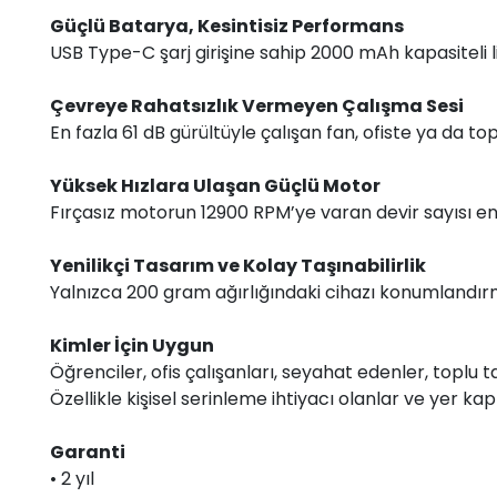
Güçlü Batarya, Kesintisiz Performans
USB Type-C şarj girişine sahip 2000 mAh kapasiteli li
Çevreye Rahatsızlık Vermeyen Çalışma Sesi
En fazla 61 dB gürültüyle çalışan fan, ofiste ya da t
Yüksek Hızlara Ulaşan Güçlü Motor
Fırçasız motorun 12900 RPM’ye varan devir sayısı en s
Yenilikçi Tasarım ve Kolay Taşınabilirlik
Yalnızca 200 gram ağırlığındaki cihazı konumlandırma kli
Kimler İçin Uygun
Öğrenciler, ofis çalışanları, seyahat edenler, toplu 
Özellikle kişisel serinleme ihtiyacı olanlar ve yer 
Garanti
• 2 yıl