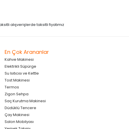
itli alışverişlerde taksitli fiyatımız
En Çok Arananlar
Kahve Makinesi
Elektrikli Süpürge
Su Isıtıcısı ve Kettle
Tost Makinesi
Termos
Zigon Sehpa
Saç Kurutma Makinesi
Düdüklü Tencere
Çay Makinesi
Salon Mobilyası
Yemek Takımı