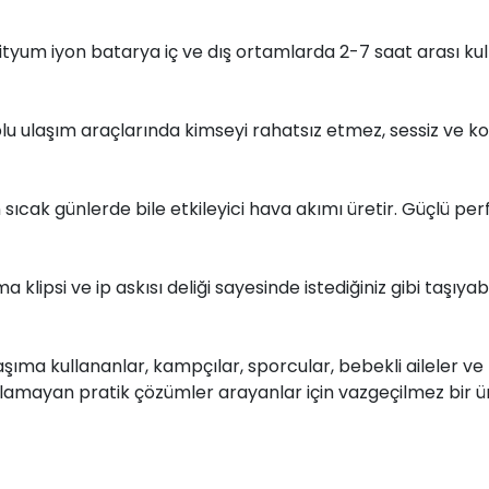
tyum iyon batarya iç ve dış ortamlarda 2-7 saat arası kullan
oplu ulaşım araçlarında kimseyi rahatsız etmez, sessiz ve k
ıcak günlerde bile etkileyici hava akımı üretir. Güçlü per
psi ve ip askısı deliği sayesinde istediğiniz gibi taşıyabilir
taşıma kullananlar, kampçılar, sporcular, bebekli aileler ve
kaplamayan pratik çözümler arayanlar için vazgeçilmez bir ü