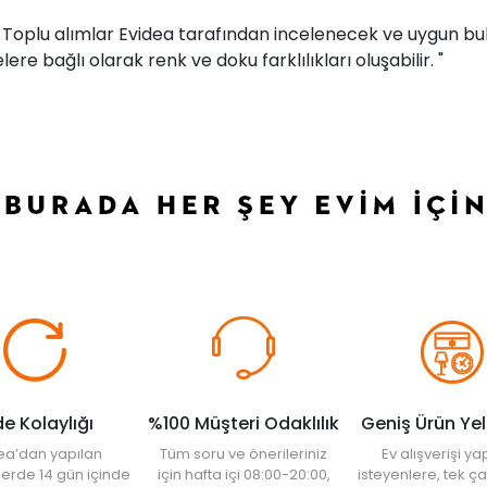
r. Toplu alımlar Evidea tarafından incelenecek ve uygun bul
ere bağlı olarak renk ve doku farklılıkları oluşabilir. "
de Kolaylığı
%100 Müşteri Odaklılık
Geniş Ürün Ye
ea’dan yapılan
Tüm soru ve önerileriniz
Ev alışverişi 
şlerde 14 gün içinde
için hafta içi 08:00-20:00,
isteyenlere, tek ça