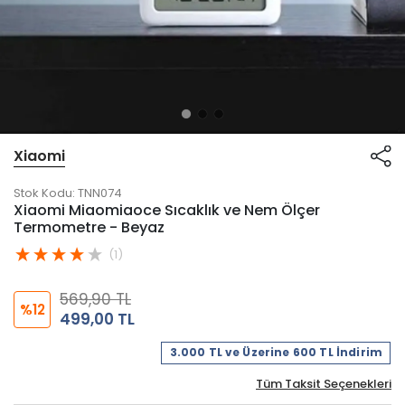
Xiaomi
Stok Kodu:
TNN074
Xiaomi Miaomiaoce Sıcaklık ve Nem Ölçer
Termometre - Beyaz
(1)
569,90 TL
%12
499,00 TL
3.000 TL ve Üzerine 600 TL İndirim
Tüm Taksit Seçenekleri