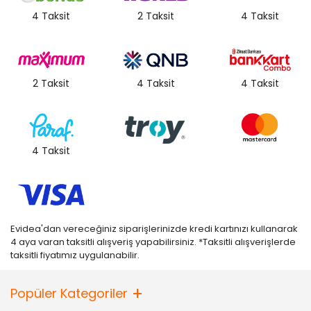
• Bu ürün sağlıklı bir yaşam için kullanılır ve ölçüm aracı olarak
4 Taksit
2 Taksit
4 Taksit
kullanılamaz.
• Yukarıdaki veriler, gerçek kullanıma göre farklı olabilecek Miao
test laboratuvarının test verileridir.
Garanti
2 Taksit
4 Taksit
4 Taksit
• 2 yıl
• Not:
Bu fiyat perakende satışlar için belirlenmiştir. Toplu alımlar
Evidea tarafından incelenecek ve uygun bulunmayan siparişler
iptal edilecektir.
4 Taksit
• " Ürün görsellerinde ışık, ortam ve dijital düzenlemelere bağlı
olarak renk ve doku farklılıkları oluşabilir. "
Evidea'dan vereceğiniz siparişlerinizde kredi kartınızı kullanarak
4 aya varan taksitli alışveriş yapabilirsiniz. *Taksitli alışverişlerde
taksitli fiyatımız uygulanabilir.
Popüler Kategoriler