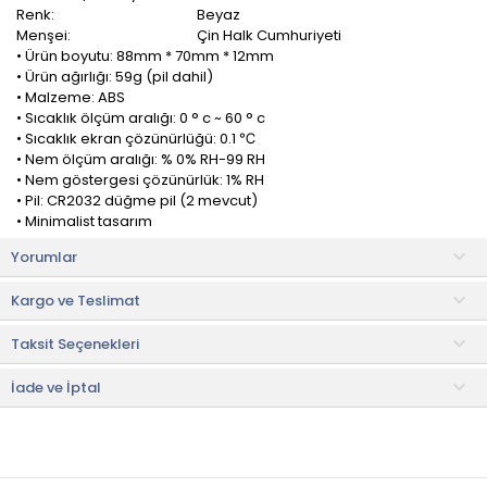
Renk:
Beyaz
Menşei:
Çin Halk Cumhuriyeti
• Ürün boyutu: 88mm * 70mm * 12mm
• Ürün ağırlığı: 59g (pil dahil)
• Malzeme: ABS
• Sıcaklık ölçüm aralığı: 0 ° c ~ 60 ° c
• Sıcaklık ekran çözünürlüğü: 0.1 ℃
• Nem ölçüm aralığı: % 0% RH-99 RH
• Nem göstergesi çözünürlük: 1% RH
• Pil: CR2032 düğme pil (2 mevcut)
• Minimalist tasarım
• Değiştirilebilir pil
Yorumlar
• Celsius ve Fahrenheit arasında serbestçe geçiş yapın
• Yüksek hassasiyetli dijital sensör, sıcaklık ve nem değişikliklerini
Kargo ve Teslimat
doğru bir şekilde izler.
• Görüntüleme süresi, kalibre edilmesi kolay.
Taksit Seçenekleri
• Büyük LCD ekran, birden fazla değeri açıkça gösterir.
• 24 saat sıcaklık ve nem değişikliklerini anlamak için sıcaklık ve
nem kayıtları.
İade ve İptal
• Duvara yapıştırılabilir ve çeşitli senaryolar için uygun
masaüstüne yerleştirilebilir.
• Sezgisel emoji hatırlatmaları rahatlığı anlamanıza yardımcı
olur.