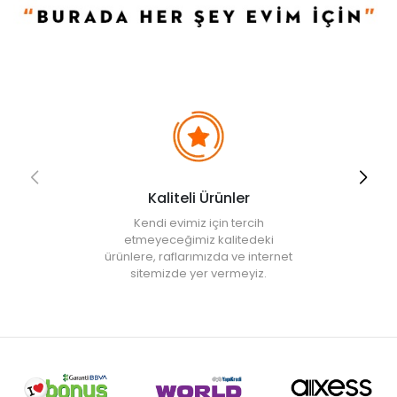
• Sabitlenebilmektedir, ancak telefonlarla uyumlu değildir.
Xiaomi Termometre ve Nem Ölçer, günlük yaşamınızı
kolaylaştırmak için tasarlanmış, yüksek hassasiyetli sensör ile
sıcaklık ve nemi anlık olarak takip etmenizi sağlar.
Evde, ofiste veya seyahatlerinizde sıcaklık ve nem takibi yapmak
isteyenler için idealdir. Minimalist tasarımıyla her ortama uyum
sağlar.
Ürün İçeriği
• 1 adet: Termohigrometre LCD versiyonu
Kaliteli Ürünler
• 1 adet: Braket
• 1 adet: Duvar Sticker kolye
Kendi evimiz için tercih
• 1 adet: Çift taraflı bant
etmeyeceğimiz kalitedeki
• 1 adet: Manuel
ürünlere, raflarımızda ve internet
sitemizde yer vermeyiz.
Önlemler
• Ürünün havalandırma delikleri suya batırılamaz.
• Bu ürünün sıcaklık ölçüm aralığı 0 ° c ~ 60 ° c'dir, bu da 0 ° c'nin
altında ve 60 ° c'nin üzerinde zorlu ortamlarda kullanıma uygun
değildir.
• Bu ürünün nem ölçüm aralığı % 0% % RH-99 RH, yüksek nem ile
sert ortamlardan uzak kalmalı.