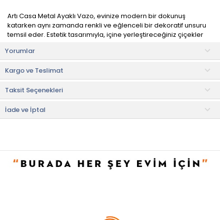
Artı Casa Metal Ayaklı Vazo, evinize modern bir dokunuş
katarken aynı zamanda renkli ve eğlenceli bir dekoratif unsuru
temsil eder. Estetik tasarımıyla, içine yerleştireceğiniz çiçekler
veya dekoratif malzemelerle evinizin atmosferini canlandırır.
Yorumlar
Salon, oturma odası, yatak odası veya çalışma odası gibi farklı
Kargo ve Teslimat
mekânlar için ideal bir dekorasyon parçasıdır. Yaşam
alanlarınızda ağırlayacağınız konuklarınıza dekoratif stiliniz
Taksit Seçenekleri
sayesinde ilham olacaksınız.
Kullanım ve Bakım Bilgileri
İade ve İptal
• Sadece elde yıkama yapınız.
• Not:
Bu fiyat perakende satışlar için belirlenmiştir. Toplu alımlar
Evidea tarafından incelenecek ve uygun bulunmayan siparişler
iptal edilecektir.
• " Ürün görsellerinde ışık, ortam ve dijital düzenlemelere bağlı
olarak renk ve doku farklılıkları oluşabilir. "