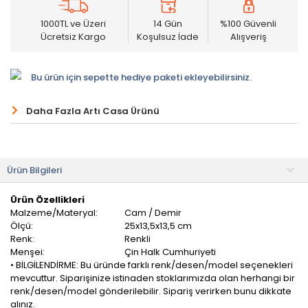
1000TL ve Üzeri
14 Gün
%100 Güvenli
Ücretsiz Kargo
Koşulsuz İade
Alışveriş
Bu ürün için sepette hediye paketi ekleyebilirsiniz.
Daha Fazla Artı Casa Ürünü
Ürün Bilgileri
Ürün Özellikleri
Malzeme/Materyal:
Cam / Demir
Ölçü:
25x13,5x13,5 cm
Renk:
Renkli
Menşei:
Çin Halk Cumhuriyeti
• BİLGİLENDİRME: Bu üründe farklı renk/desen/model seçenekleri
mevcuttur. Siparişinize istinaden stoklarımızda olan herhangi bir
renk/desen/model gönderilebilir. Sipariş verirken bunu dikkate
alınız.