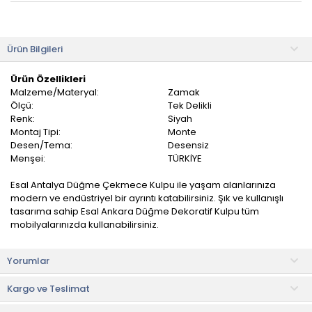
Ürün Bilgileri
Ürün Özellikleri
Malzeme/Materyal:
Zamak
Ölçü:
Tek Delikli
Renk:
Siyah
Montaj Tipi:
Monte
Desen/Tema:
Desensiz
Menşei:
TÜRKİYE
Esal Antalya Düğme Çekmece Kulpu ile yaşam alanlarınıza
modern ve endüstriyel bir ayrıntı katabilirsiniz. Şık ve kullanışlı
tasarıma sahip Esal Ankara Düğme Dekoratif Kulpu tüm
mobilyalarınızda kullanabilirsiniz.
Mobilyanıza uygun ölçülerde kulp seçimi için mobilyanızda
Yorumlar
bulunan vida noktaları arasındaki mesafeyi ölçünüz.
Kargo ve Teslimat
• Not:
Bu fiyat perakende satışlar için belirlenmiştir. Toplu alımlar
Evidea tarafından incelenecek ve uygun bulunmayan siparişler