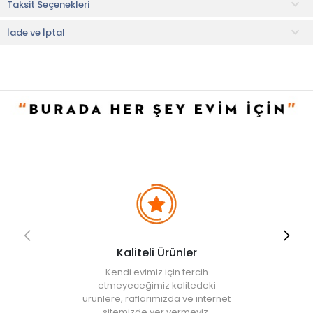
Taksit Seçenekleri
iptal edilecektir.
• " Ürün görsellerinde ışık, ortam ve dijital düzenlemelere bağlı
olarak renk ve doku farklılıkları oluşabilir. "
İade ve İptal
Kaliteli Ürünler
Kendi evimiz için tercih
etmeyeceğimiz kalitedeki
ürünlere, raflarımızda ve internet
sitemizde yer vermeyiz.