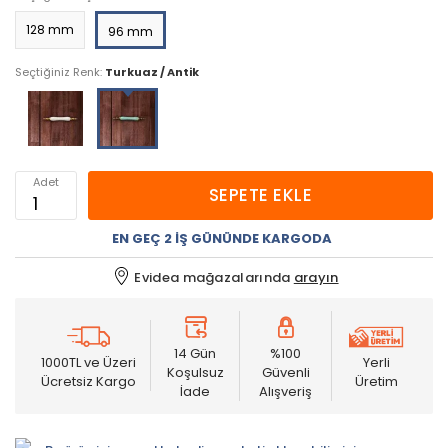
128 mm
96 mm
Seçtiğiniz Renk:
Turkuaz / Antik
Adet
SEPETE EKLE
EN GEÇ 2 İŞ GÜNÜNDE KARGODA
Evidea mağazalarında
arayın
14 Gün
%100
1000TL ve Üzeri
Yerli
Koşulsuz
Güvenli
Ücretsiz Kargo
Üretim
İade
Alışveriş