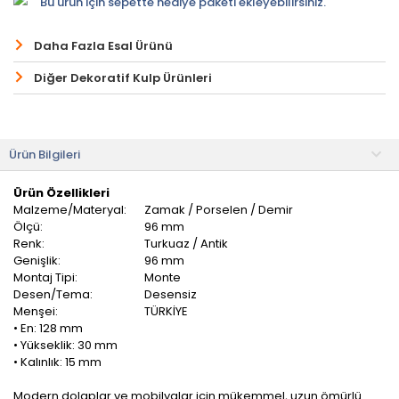
Bu ürün için sepette hediye paketi ekleyebilirsiniz.
Daha Fazla Esal Ürünü
Diğer Dekoratif Kulp Ürünleri
Ürün Bilgileri
Ürün Özellikleri
Malzeme/Materyal:
Zamak / Porselen / Demir
Ölçü:
96 mm
Renk:
Turkuaz / Antik
Genişlik:
96 mm
Montaj Tipi:
Monte
Desen/Tema:
Desensiz
Menşei:
TÜRKİYE
• En: 128 mm
• Yükseklik: 30 mm
• Kalınlık: 15 mm
Modern dolaplar ve mobilyalar için mükemmel, uzun ömürlü