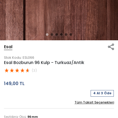
Esal
Stok Kodu:
ESL066
Esal Bozburun 96 Kulp - Turkuaz/Antik
(3)
149,00 TL
4 Al 3 Öde
Tüm Taksit Seçenekleri
Seçtiğiniz Ölçü:
96 mm