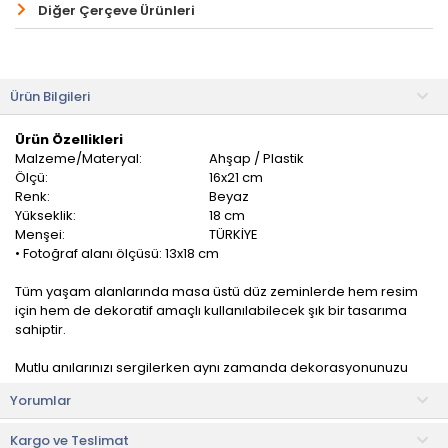
Diğer Çerçeve Ürünleri
Ürün Bilgileri
Ürün Özellikleri
Malzeme/Materyal:
Ahşap / Plastik
Ölçü:
16x21 cm
Renk:
Beyaz
Yükseklik:
18 cm
Menşei:
TÜRKİYE
• Fotoğraf alanı ölçüsü: 13x18 cm
Tüm yaşam alanlarında masa üstü düz zeminlerde hem resim
için hem de dekoratif amaçlı kullanılabilecek şık bir tasarıma
sahiptir.
Mutlu anılarınızı sergilerken aynı zamanda dekorasyonunuzu
tazeleyebileceğiniz şık bir çerçevedir. Parlak tasarımı sayesinde
Yorumlar
kullanım alanında doğal bir hava oluşturacaktır.
Kargo ve Teslimat
Kullanım ve Bakım Bilgileri