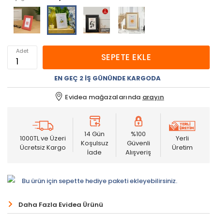
Adet
SEPETE EKLE
EN GEÇ 2 İŞ GÜNÜNDE KARGODA
Evidea mağazalarında
arayın
14 Gün
%100
1000TL ve Üzeri
Yerli
Koşulsuz
Güvenli
Ücretsiz Kargo
Üretim
İade
Alışveriş
Bu ürün için sepette hediye paketi ekleyebilirsiniz.
Daha Fazla Evidea Ürünü