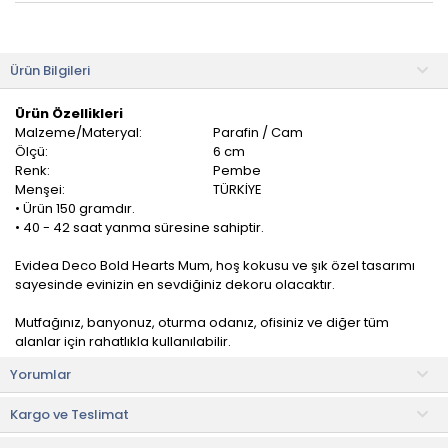
Ürün Bilgileri
Ürün Özellikleri
Malzeme/Materyal:
Parafin / Cam
Ölçü:
6 cm
Renk:
Pembe
Menşei:
TÜRKİYE
• Ürün 150 gramdır.
• 40 - 42 saat yanma süresine sahiptir.
Evidea Deco Bold Hearts Mum, hoş kokusu ve şık özel tasarımı
sayesinde evinizin en sevdiğiniz dekoru olacaktır.
Mutfağınız, banyonuz, oturma odanız, ofisiniz ve diğer tüm
alanlar için rahatlıkla kullanılabilir.
Yorumlar
Kullanım Önerileri
• Mumun tütmesini önlemek için fitilini her kullanımdan sonra 5
Kargo ve Teslimat
mm uzunluğunda kırpınız.
• Olası bir yangın riskini önlemek için düz ve sağlam bir zeminde