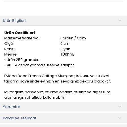
Ürün Bilgileri
Ürün Özellikleri
Malzeme/Materyal:
Parafin / Cam
Ölçü:
6 cm
Renk:
Siyah
Menşei:
TÜRKİYE
• Ürün 250 gramdır.
• 40 - 42 saat yanma süresine sahiptir.
Evidea Deco French Cottage Mum, hoş kokusu ve şık özel
tasarımı sayesinde evinizin en sevdiğiniz dekoru olacaktır.
Mutfağınız, banyonuz, oturma odanız, ofisiniz ve diğer tüm
alanlar için rahatlıkla kullanılabilir.
Yorumlar
Kullanım Önerileri
• Mumun tütmesini önlemek için fitilini her kullanımdan sonra 5
Kargo ve Teslimat
mm uzunluğunda kırpınız.
• Olası bir yangın riskini önlemek için düz ve sağlam bir zeminde