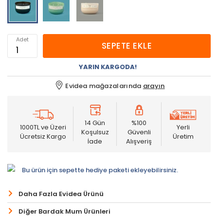
Adet
SEPETE EKLE
YARIN KARGODA!
Evidea mağazalarında
arayın
14 Gün
%100
1000TL ve Üzeri
Yerli
Koşulsuz
Güvenli
Ücretsiz Kargo
Üretim
İade
Alışveriş
Bu ürün için sepette hediye paketi ekleyebilirsiniz.
Daha Fazla Evidea Ürünü
Diğer Bardak Mum Ürünleri