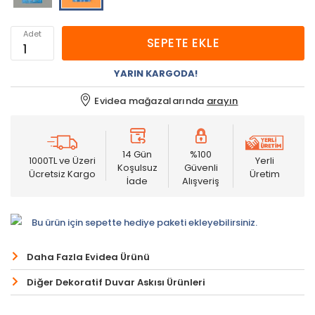
Adet
SEPETE EKLE
YARIN KARGODA!
Evidea mağazalarında
arayın
14 Gün
%100
1000TL ve Üzeri
Yerli
Koşulsuz
Güvenli
Ücretsiz Kargo
Üretim
İade
Alışveriş
Bu ürün için sepette hediye paketi ekleyebilirsiniz.
Daha Fazla Evidea Ürünü
Diğer Dekoratif Duvar Askısı Ürünleri