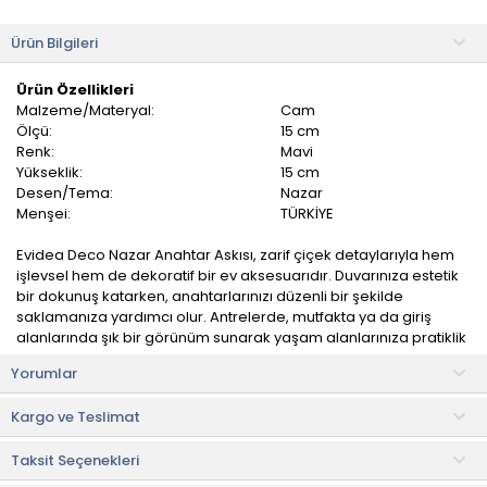
Ürün Bilgileri
Ürün Özellikleri
Malzeme/Materyal:
Cam
Ölçü:
15 cm
Renk:
Mavi
Yükseklik:
15 cm
Desen/Tema:
Nazar
Menşei:
TÜRKİYE
Evidea Deco Nazar Anahtar Askısı, zarif çiçek detaylarıyla hem
işlevsel hem de dekoratif bir ev aksesuarıdır. Duvarınıza estetik
bir dokunuş katarken, anahtarlarınızı düzenli bir şekilde
saklamanıza yardımcı olur. Antrelerde, mutfakta ya da giriş
alanlarında şık bir görünüm sunarak yaşam alanlarınıza pratiklik
katar.
Yorumlar
Çoklu askı bölmeleri sayesinde tüm anahtarlarınızı bir arada
Kargo ve Teslimat
tutar, kaybolmalarını önler. Hafif yapısıyla kolayca monte
edilebilir ve günlük yaşamda büyük kolaylık sağlar.
Taksit Seçenekleri
Kullanım ve Bakım Bilgileri