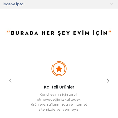
• Nemli bir bez ile temizleyiniz.
İade ve İptal
• Not:
Bu fiyat perakende satışlar için belirlenmiştir. Toplu alımlar
Evidea tarafından incelenecek ve uygun bulunmayan siparişler
iptal edilecektir.
• " Ürün görsellerinde ışık, ortam ve dijital düzenlemelere bağlı
olarak renk ve doku farklılıkları oluşabilir. "
Kaliteli Ürünler
Kendi evimiz için tercih
etmeyeceğimiz kalitedeki
ürünlere, raflarımızda ve internet
sitemizde yer vermeyiz.