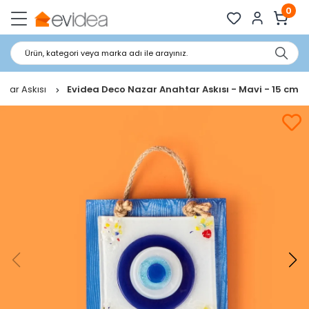
0
Ürün, kategori veya marka adı ile arayınız.
uvar Askısı
Evidea Deco Nazar Anahtar Askısı - Mavi - 15 cm