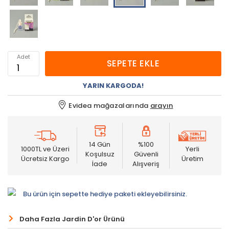
Adet
SEPETE EKLE
YARIN KARGODA!
Evidea mağazalarında
arayın
14 Gün
%100
1000TL ve Üzeri
Yerli
Koşulsuz
Güvenli
Ücretsiz Kargo
Üretim
İade
Alışveriş
Bu ürün için sepette hediye paketi ekleyebilirsiniz.
Daha Fazla Jardin D'or Ürünü