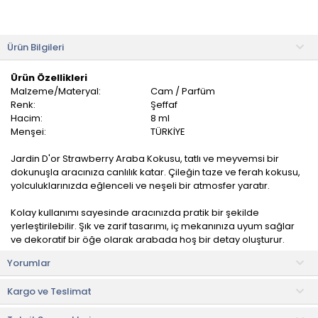
Ürün Bilgileri
Ürün Özellikleri
Malzeme/Materyal:
Cam / Parfüm
Renk:
Şeffaf
Hacim:
8 ml
Menşei:
TÜRKİYE
Jardin D'or Strawberry Araba Kokusu, tatlı ve meyvemsi bir
dokunuşla aracınıza canlılık katar. Çileğin taze ve ferah kokusu,
yolculuklarınızda eğlenceli ve neşeli bir atmosfer yaratır.
Kolay kullanımı sayesinde aracınızda pratik bir şekilde
yerleştirilebilir. Şık ve zarif tasarımı, iç mekanınıza uyum sağlar
ve dekoratif bir öğe olarak arabada hoş bir detay oluşturur.
Yorumlar
Doğal özler ve esansiyel yağlar kullanılarak üretilir. Aracınızda
her zaman taze ve ferah bir ortam sağlar.
Kargo ve Teslimat
Uyarılar