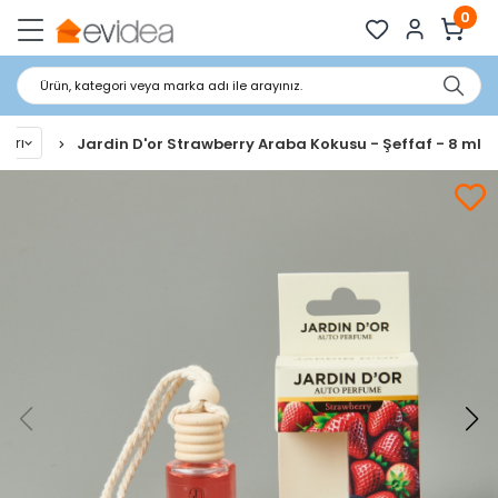
0
Ürün, kategori veya marka adı ile arayınız.
ları
Jardin D'or Strawberry Araba Kokusu - Şeffaf - 8 ml