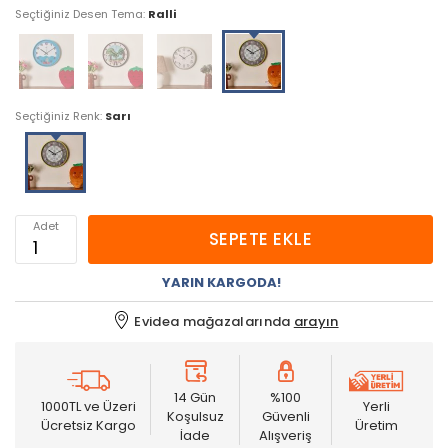
Seçtiğiniz Desen Tema:
Ralli
Seçtiğiniz Renk:
Sarı
Adet
SEPETE EKLE
YARIN KARGODA!
Evidea mağazalarında
arayın
14 Gün
%100
1000TL ve Üzeri
Yerli
Koşulsuz
Güvenli
Ücretsiz Kargo
Üretim
İade
Alışveriş