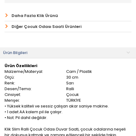
Daha Fazla Klik Ürünü
Diğer Çocuk Odası Saati Ürünleri
Ürün Bilgileri
Ürün Özellikleri
Malzeme/Materyal:
Cam / Plastik
Ölçü:
30 cm
Renk:
Sarı
Desen/Tema:
Ralli
Cinsiyet:
Çocuk
Menşei:
TÜRKİYE
• Yüksek kaliteli ve sessiz çalışan akar saniye makine.
• 1 adet AA kalem pil ile çalışır.
• Not: Pil dahil değildir.
Klik Slim Ralli Çocuk Odası Duvar Saati, çocuk odalarına neşeli
bir dokunuş katmak ve zamanı eğlenceli bir şekilde takip