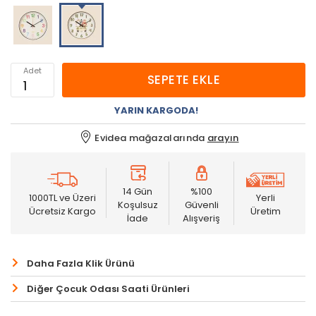
Adet
SEPETE EKLE
YARIN KARGODA!
Evidea mağazalarında
arayın
14 Gün
%100
1000TL ve Üzeri
Yerli
Koşulsuz
Güvenli
Ücretsiz Kargo
Üretim
İade
Alışveriş
Daha Fazla Klik Ürünü
Diğer Çocuk Odası Saati Ürünleri