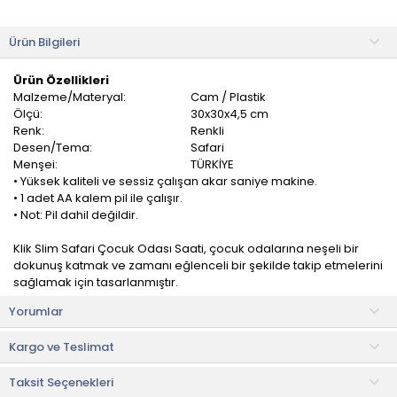
Ürün Bilgileri
Ürün Özellikleri
Malzeme/Materyal:
Cam / Plastik
Ölçü:
30x30x4,5 cm
Renk:
Renkli
Desen/Tema:
Safari
Menşei:
TÜRKİYE
• Yüksek kaliteli ve sessiz çalışan akar saniye makine.
• 1 adet AA kalem pil ile çalışır.
• Not: Pil dahil değildir.
Klik Slim Safari Çocuk Odası Saati, çocuk odalarına neşeli bir
dokunuş katmak ve zamanı eğlenceli bir şekilde takip etmelerini
sağlamak için tasarlanmıştır.
Yorumlar
Sevimli safari deseni, çocukların odalarında güzel bir atmosfer
oluşturur. Saatin büyük ve okunabilir rakamları, çocuklara
Kargo ve Teslimat
saatleri öğrenmeyi eğlenceli hale getirirken, odalarını
renklendiren tasarımıyla da dikkat çeker.
Taksit Seçenekleri