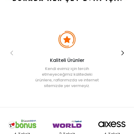
• Diğer doğal bitkilerinizde iyi bir sinerji yakalayarak evinizin
botanik görünümünü güçlendirir.
• Not:
Bu fiyat perakende satışlar için belirlenmiştir. Toplu alımlar
Evidea tarafından incelenecek ve uygun bulunmayan siparişler
iptal edilecektir.
• " Ürün görsellerinde ışık, ortam ve dijital düzenlemelere bağlı
olarak renk ve doku farklılıkları oluşabilir. "
Kaliteli Ürünler
Kendi evimiz için tercih
etmeyeceğimiz kalitedeki
ürünlere, raflarımızda ve internet
sitemizde yer vermeyiz.