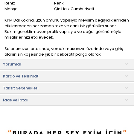
Renk:
Renkli
Menşei:
Çin Halk Cumhuriyeti
KPM Dal Kokina, uzun ömürlü yapısıyla mevsim değişikliklerinden
etkilenmeden her zaman taze ve canlı bir görünüm sunar.
Bakım gerektirmeyen pratik yapısıyla ve doğal görünümüyle
misafirlerinizi etkileyecek.
Salonunuzun ortasında, yemek masanızın üzerinde veya giriş
alanınızın köşesinde şık bir dekoratif parça olarak
kullanabilirsiniz.
Yorumlar
Kullanım ve Bakım Bilgileri
Kargo ve Teslimat
• Nemli bez ile kolaylıkla temizlenebilir.
• Elde ve makinede yıkama yapılmamalıdır.
Taksit Seçenekleri
Faydalı Bilgiler & İpuçları
• Sürekli sulama, toprak değişimi, yeterli ışık gibi çeşitli faktörlere
İade ve İptal
ihtiyaç duymaz.
• Bakım gerektirmeyen yapıları sayesinde evdeki bitkileri
düşünmenize gerek kalmadan hayalinizdeki seyahatlere gönül
rahatlığıyla gidebilirsiniz.
• Polen yaymazlar. Polen alerjisi olanlar da gönül rahatlığıyla
evlerinde kullanabilir.