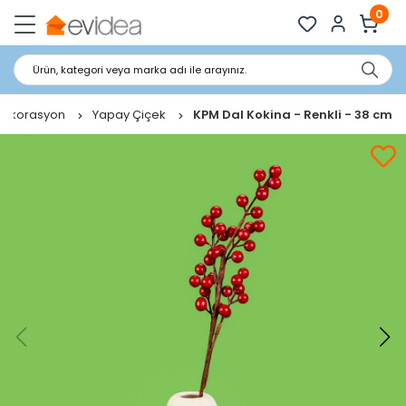
0
Ürün, kategori veya marka adı ile arayınız.
Dekorasyon
Yapay Çiçek
KPM Dal Kokina - Renkli - 38 cm