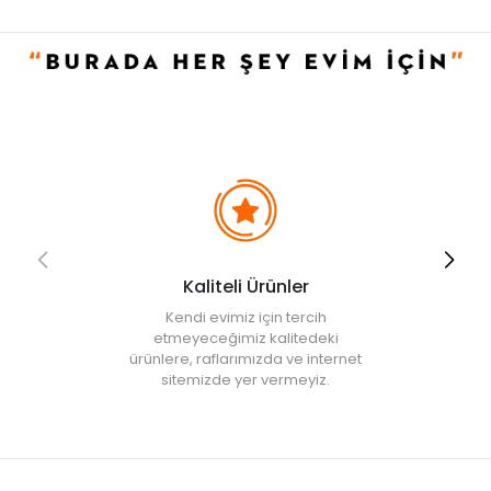
• Uzun yanma süresi sayesinde tüm akşam mum ışığının keyfini
çıkarabilirsiniz.
• Zarif görüntüsüyle tüm özel günlerde de gönül rahatlığıyla
tercih edebilirsiniz.
• Not:
Bu fiyat perakende satışlar için belirlenmiştir. Toplu alımlar
Evidea tarafından incelenecek ve uygun bulunmayan siparişler
iptal edilecektir.
• " Ürün görsellerinde ışık, ortam ve dijital düzenlemelere bağlı
olarak renk ve doku farklılıkları oluşabilir. "
Kaliteli Ürünler
Kendi evimiz için tercih
etmeyeceğimiz kalitedeki
ürünlere, raflarımızda ve internet
sitemizde yer vermeyiz.