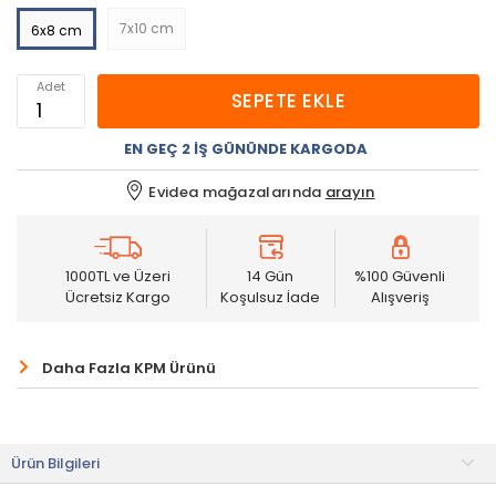
7x10 cm
6x8 cm
Adet
SEPETE EKLE
EN GEÇ 2 İŞ GÜNÜNDE KARGODA
Evidea mağazalarında
arayın
1000TL ve Üzeri
14 Gün
%100 Güvenli
Ücretsiz Kargo
Koşulsuz İade
Alışveriş
Daha Fazla KPM Ürünü
Ürün Bilgileri