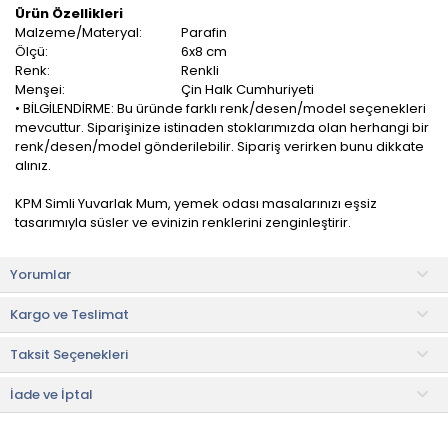
Ürün Özellikleri
Malzeme/Materyal:
Parafin
Ölçü:
6x8 cm
Renk:
Renkli
Menşei:
Çin Halk Cumhuriyeti
• BİLGİLENDİRME: Bu üründe farklı renk/desen/model seçenekleri
mevcuttur. Siparişinize istinaden stoklarımızda olan herhangi bir
renk/desen/model gönderilebilir. Sipariş verirken bunu dikkate
alınız.
KPM Simli Yuvarlak Mum, yemek odası masalarınızı eşsiz
tasarımıyla süsler ve evinizin renklerini zenginleştirir.
Mutfağınız, banyonuz, oturma odanız, ofisiniz ve diğer tüm
Yorumlar
alanlar için rahatlıkla kullanılabilir.
Kargo ve Teslimat
Yaşam alanlarınıza modern ve romantik bir hava katar.
Taksit Seçenekleri
Faydalı Bilgiler & İpuçları
• Blok mumlar alevi olmadan da hoş bir dekoratif aksesuar
olarak kullanılabilir.
İade ve İptal
• Diğer mumlara kıyasla daha güçlü bir ışık ve sıcaklık sağlar.
• Evinizde sıcacık bir atmosfer oluşturmak istiyorsanız idealdir.