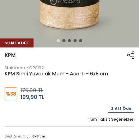
SON 1 ADET
KPM
Stok Kodu:
KOP3192
KPM Simli Yuvarlak Mum - Asorti - 6x8 cm
179,90 TL
%38
109,90 TL
2 Al 1 Öde
Tüm Taksit Seçenekleri
Seçtiğiniz Ölçü:
6x8 cm