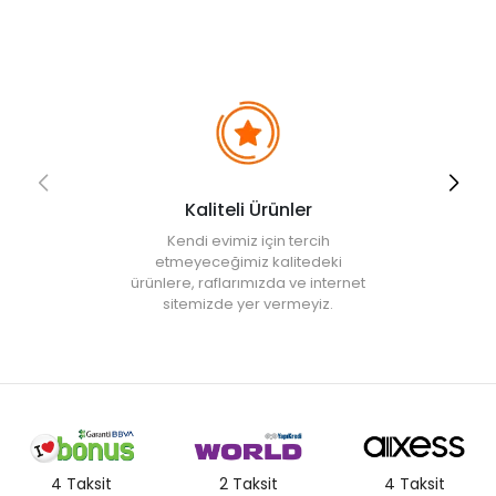
soğuduğundan emin olun.
Faydalı Bilgiler & İpuçları
• İç ve dış mekanlarda kullanılması oldukça kolaydır.
• Evlerinde sakin ve dinlendirici bir atmosfer oluşturmak
isteyenler için idealdir.
• Mum bittikten sonra kavanozunu küçük eşyaları saklamak için
veya yeni bir mumluk olarak kullanabilirsiniz.
• Kokulu mumlar dekoratif kaseler ile birleştirildiğinde hoş
kokusu ve sıcak parıltısının yanı sıra aynı zamanda şık görünen
Kaliteli Ürünler
dekoratif bir obje olabilir.
Kendi evimiz için tercih
• Not:
Bu fiyat perakende satışlar için belirlenmiştir. Toplu alımlar
etmeyeceğimiz kalitedeki
Evidea tarafından incelenecek ve uygun bulunmayan siparişler
ürünlere, raflarımızda ve internet
iptal edilecektir.
sitemizde yer vermeyiz.
• " Ürün görsellerinde ışık, ortam ve dijital düzenlemelere bağlı
olarak renk ve doku farklılıkları oluşabilir. "
4 Taksit
2 Taksit
4 Taksit