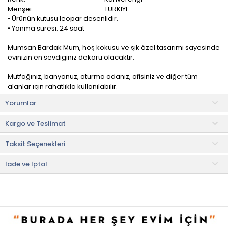
Menşei:
TÜRKİYE
• Ürünün kutusu leopar desenlidir.
• Yanma süresi: 24 saat
Mumsan Bardak Mum, hoş kokusu ve şık özel tasarımı sayesinde
evinizin en sevdiğiniz dekoru olacaktır.
Mutfağınız, banyonuz, oturma odanız, ofisiniz ve diğer tüm
alanlar için rahatlıkla kullanılabilir.
Yorumlar
Şeffaf plastik malzeme, mum alevinin ışığını yumuşak bir şekilde
yansıtarak ortama huzurlu bir atmosfer katar.
Kargo ve Teslimat
Kullanım Önerileri
Taksit Seçenekleri
• Mumun tütmesini önlemek için fitilini her kullanımdan sonra 5
mm uzunluğunda kırpınız.
• Olası bir yangın riskini önlemek için düz ve sağlam bir zeminde
İade ve İptal
olduğundan emin olunuz. Çocuklardan uzak tutunuz.
• Kokuyu korumak için mumlarınızı bir seferde 4 saatten fazla
yakmayın.
• Mumu söndürdükten sonra hala yumuşakken fitili ortalayarak
dikkatlice ayarlayın.
• Söndürülmüş muma dokunmadan önce yeterince