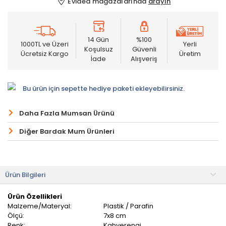
Evidea mağazalarında
arayın
14 Gün
%100
1000TL ve Üzeri
Yerli
Koşulsuz
Güvenli
Ücretsiz Kargo
Üretim
İade
Alışveriş
Bu ürün için sepette hediye paketi ekleyebilirsiniz.
Daha Fazla Mumsan Ürünü
Diğer Bardak Mum Ürünleri
Ürün Bilgileri
Ürün Özellikleri
Malzeme/Materyal:
Plastik / Parafin
Ölçü:
7x8 cm
Renk:
Kahverengi